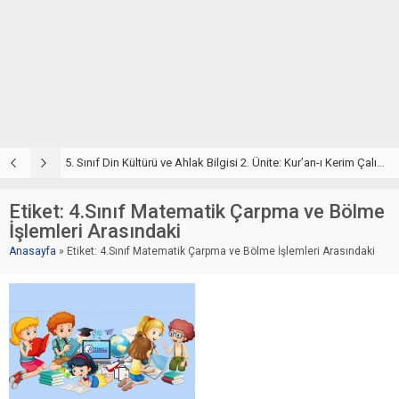
5. Sınıf Din Kültürü ve Ahlak Bilgisi 2. Ünite: Kur’an-ı Kerim Çalışmaları
5. Sınıf Kur’an-ı Kerim ve Temel Özellikleri Testi – Online Çöz
5
Etiket:
4.Sınıf Matematik Çarpma ve Bölme
İşlemleri Arasındaki
Anasayfa
»
Etiket: 4.Sınıf Matematik Çarpma ve Bölme İşlemleri Arasındaki