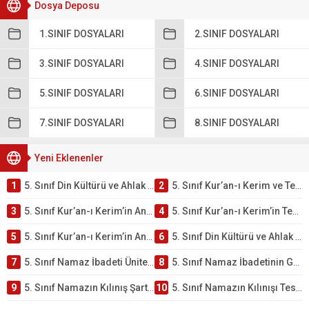
Dosya Deposu
1.SINIF DOSYALARI
2.SINIF DOSYALARI
3.SINIF DOSYALARI
4.SINIF DOSYALARI
5.SINIF DOSYALARI
6.SINIF DOSYALARI
7.SINIF DOSYALARI
8.SINIF DOSYALARI
Yeni Eklenenler
1
5. Sınıf Din Kültürü ve Ahlak Bilgisi 2. Ünite: Kur’an-ı Kerim Çalışmaları
2
5. Sınıf Kur’an-ı Kerim ve Temel Özellikleri Testi – Online Çöz
3
5. Sınıf Kur’an-ı Kerim’in Ana Konuları Testi – Online Çöz
4
5. Sınıf Kur’an-ı Kerim’in Temel Özellikleri ve Önemi Testi – Online Çöz
5
5. Sınıf Kur’an-ı Kerim’in Anlamı ve Önemi Testi – Online Çöz
6
5. Sınıf Din Kültürü ve Ahlak Bilgisi 2. Ünite: Namaz İbadeti Çalışmaları
7
5. Sınıf Namaz İbadeti Ünite Testi – Online Çöz
8
5. Sınıf Namaz İbadetinin Getirdiği Faydalar Testi
9
5. Sınıf Namazın Kılınış Şartları Testi
10
5. Sınıf Namazın Kılınışı Testi – Online Çöz