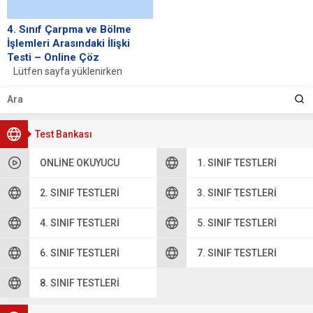
4. Sınıf Çarpma ve Bölme
İşlemleri Arasındaki İlişki
Testi – Online Çöz
Lütfen sayfa yüklenirken
bekleyiniz, tarayıcınızda
javascript desteğinin etkin
olduğundan emin olunuz. Eğer
sayfa yüklenmediyse...
Test Bankası
ONLINE OKUYUCU
1. SINIF TESTLERI
2. SINIF TESTLERI
3. SINIF TESTLERI
4. SINIF TESTLERI
5. SINIF TESTLERI
6. SINIF TESTLERI
7. SINIF TESTLERI
8. SINIF TESTLERI