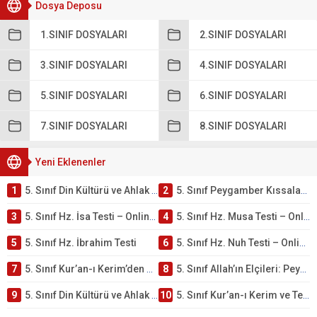
Dosya Deposu
1.SINIF DOSYALARI
2.SINIF DOSYALARI
3.SINIF DOSYALARI
4.SINIF DOSYALARI
5.SINIF DOSYALARI
6.SINIF DOSYALARI
7.SINIF DOSYALARI
8.SINIF DOSYALARI
Yeni Eklenenler
1
5. Sınıf Din Kültürü ve Ahlak Bilgisi 4. Ünite: Peygamber Kıssaları Çalışmaları
2
5. Sınıf Peygamber Kıssaları Ünite Testi – Online Çöz
3
5. Sınıf Hz. İsa Testi – Online Çöz
4
5. Sınıf Hz. Musa Testi – Online Çöz
5
5. Sınıf Hz. İbrahim Testi
6
5. Sınıf Hz. Nuh Testi – Online Çöz
7
5. Sınıf Kur’an-ı Kerim’den Öğütler – Peygamber Kıssaları Testi – Online Çöz
8
5. Sınıf Allah’ın Elçileri: Peygamberler Testi – Online Çöz
9
5. Sınıf Din Kültürü ve Ahlak Bilgisi 3. Ünite: Kur’an-ı Kerim Çalışmaları
10
5. Sınıf Kur’an-ı Kerim ve Temel Özellikleri Testi – Online Çöz