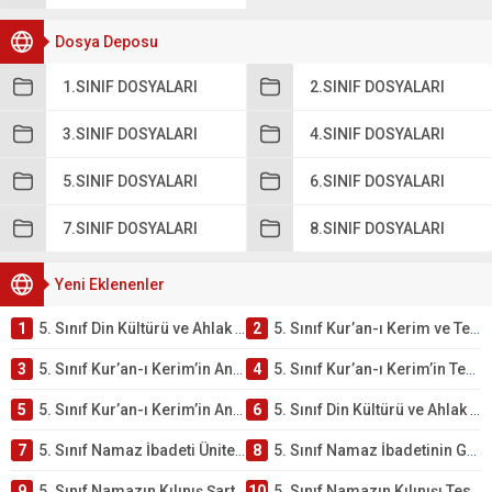
Dosya Deposu
1.SINIF DOSYALARI
2.SINIF DOSYALARI
3.SINIF DOSYALARI
4.SINIF DOSYALARI
5.SINIF DOSYALARI
6.SINIF DOSYALARI
7.SINIF DOSYALARI
8.SINIF DOSYALARI
Yeni Eklenenler
1
5. Sınıf Din Kültürü ve Ahlak Bilgisi 2. Ünite: Kur’an-ı Kerim Çalışmaları
2
5. Sınıf Kur’an-ı Kerim ve Temel Özellikleri Testi – Online Çöz
3
5. Sınıf Kur’an-ı Kerim’in Ana Konuları Testi – Online Çöz
4
5. Sınıf Kur’an-ı Kerim’in Temel Özellikleri ve Önemi Testi – Online Çöz
5
5. Sınıf Kur’an-ı Kerim’in Anlamı ve Önemi Testi – Online Çöz
6
5. Sınıf Din Kültürü ve Ahlak Bilgisi 2. Ünite: Namaz İbadeti Çalışmaları
7
5. Sınıf Namaz İbadeti Ünite Testi – Online Çöz
8
5. Sınıf Namaz İbadetinin Getirdiği Faydalar Testi
9
5. Sınıf Namazın Kılınış Şartları Testi
10
5. Sınıf Namazın Kılınışı Testi – Online Çöz