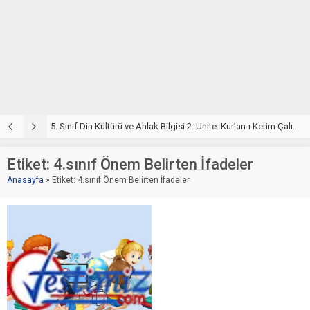
5. Sınıf Din Kültürü ve Ahlak Bilgisi 2. Ünite: Kur’an-ı Kerim Çalışmaları
5. Sınıf Kur’an-ı Kerim ve Temel Özellikleri Testi – Online Çöz
5
Etiket:
4.sınıf Önem Belirten İfadeler
Anasayfa
»
Etiket: 4.sınıf Önem Belirten İfadeler