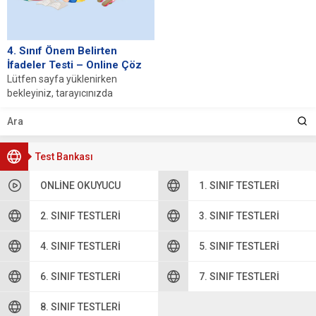
4. Sınıf Önem Belirten
İfadeler Testi – Online Çöz
Lütfen sayfa yüklenirken
bekleyiniz, tarayıcınızda
javascript desteğinin etkin
olduğundan emin olunuz. Eğer
sayfa yüklenmediyse buraya...
Test Bankası
ONLINE OKUYUCU
1. SINIF TESTLERI
2. SINIF TESTLERI
3. SINIF TESTLERI
4. SINIF TESTLERI
5. SINIF TESTLERI
6. SINIF TESTLERI
7. SINIF TESTLERI
8. SINIF TESTLERI