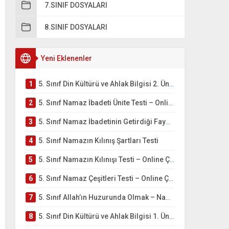
7.SINIF DOSYALARI
8.SINIF DOSYALARI
Yeni Eklenenler
1
5. Sınıf Din Kültürü ve Ahlak Bilgisi 2. Ünite: Namaz İbadeti Çalışmaları
2
5. Sınıf Namaz İbadeti Ünite Testi – Online Çöz
3
5. Sınıf Namaz İbadetinin Getirdiği Faydalar Testi
4
5. Sınıf Namazın Kılınış Şartları Testi
5
5. Sınıf Namazın Kılınışı Testi – Online Çöz
6
5. Sınıf Namaz Çeşitleri Testi – Online Çöz
7
5. Sınıf Allah’ın Huzurunda Olmak – Namaz İbadeti Testi
8
5. Sınıf Din Kültürü ve Ahlak Bilgisi 1. Ünite: Allah İnancı Çalışmaları