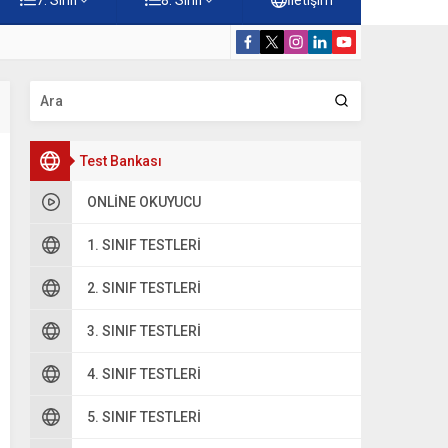
rdiği Faydalar Testi
5. Sınıf Namazı
Test Bankası
ONLINE OKUYUCU
1. SINIF TESTLERI
2. SINIF TESTLERI
3. SINIF TESTLERI
4. SINIF TESTLERI
5. SINIF TESTLERI