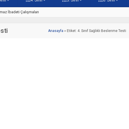
z
5. Sınıf Namaz İbadetinin Geti
sti
Anasayfa
»
Etiket: 4. Sınıf Sağlıklı Beslenme Testi