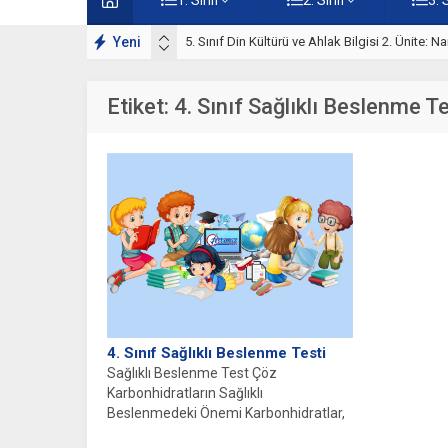
lışmaları
Yeni
5. Sınıf Namaz İbadeti Ünite Testi – Online Çö
Etiket:
4. Sınıf Sağlıklı Beslenme Te
4. Sınıf Sağlıklı Beslenme Testi
Sağlıklı Beslenme Test Çöz
Karbonhidratların Sağlıklı
Beslenmedeki Önemi Karbonhidratlar,
vücudun enerji ihtiyacını karşılayan