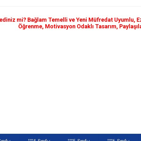
ediniz mi? Bağlam Temelli ve Yeni Müfredat Uyumlu, Ezb
Öğrenme, Motivasyon Odaklı Tasarım, Paylaşılab
Sınıf
4. Sınıf
5. Sınıf
6. Sınıf