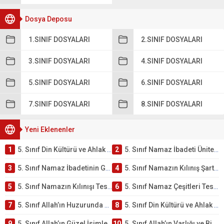
Dosya Deposu
1.SINIF DOSYALARI
2.SINIF DOSYALARI
3.SINIF DOSYALARI
4.SINIF DOSYALARI
5.SINIF DOSYALARI
6.SINIF DOSYALARI
7.SINIF DOSYALARI
8.SINIF DOSYALARI
Yeni Eklenenler
1
5. Sınıf Din Kültürü ve Ahlak Bilgisi 2. Ünite: Namaz İbadeti Çalışmaları
2
5. Sınıf Namaz İbadeti Ünite Testi – Online Çöz
3
5. Sınıf Namaz İbadetinin Getirdiği Faydalar Testi
4
5. Sınıf Namazın Kılınış Şartları Testi
5
5. Sınıf Namazın Kılınışı Testi – Online Çöz
6
5. Sınıf Namaz Çeşitleri Testi – Online Çöz
7
5. Sınıf Allah’ın Huzurunda Olmak – Namaz İbadeti Testi
8
5. Sınıf Din Kültürü ve Ahlak Bilgisi 1. Ünite: Allah İnancı Çalışmaları
9
5. Sınıf Allah’ın Güzel İsimleri Testi – Online Çöz
10
5. Sınıf Allah’ın Varlığı ve Birliği Testi – Online Çöz