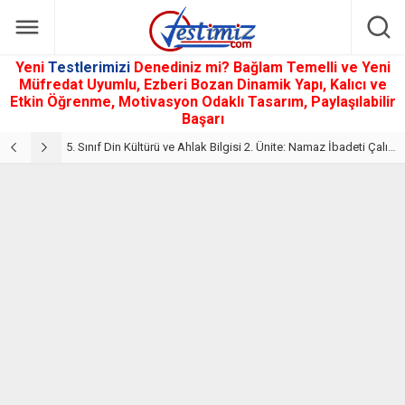
Yeni
Testlerimizi
Denediniz mi? Bağlam Temelli ve Yeni
Müfredat Uyumlu, Ezberi Bozan Dinamik Yapı, Kalıcı ve
Etkin Öğrenme, Motivasyon Odaklı Tasarım, Paylaşılabilir
Başarı
5. Sınıf Din Kültürü ve Ahlak Bilgisi 2. Ünite: Namaz İbadeti Çalışmaları
5. Sınıf Namaz İbadeti Ünite Testi – Online Çöz
5