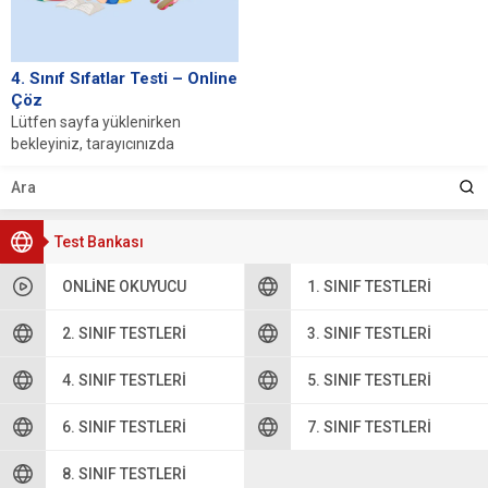
4. Sınıf Sıfatlar Testi – Online
Çöz
Lütfen sayfa yüklenirken
bekleyiniz, tarayıcınızda
javascript desteğinin etkin
olduğundan emin olunuz. Eğer
sayfa yüklenmediyse buraya...
Test Bankası
ONLINE OKUYUCU
1. SINIF TESTLERI
2. SINIF TESTLERI
3. SINIF TESTLERI
4. SINIF TESTLERI
5. SINIF TESTLERI
6. SINIF TESTLERI
7. SINIF TESTLERI
8. SINIF TESTLERI