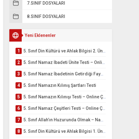
7.SINIF DOSYALARI
8.SINIF DOSYALARI
Yeni Eklenenler
1
5. Sınıf Din Kültürü ve Ahlak Bilgisi 2. Ünite: Namaz İbadeti Çalışmaları
2
5. Sınıf Namaz İbadeti Ünite Testi – Online Çöz
3
5. Sınıf Namaz İbadetinin Getirdiği Faydalar Testi
4
5. Sınıf Namazın Kılınış Şartları Testi
5
5. Sınıf Namazın Kılınışı Testi – Online Çöz
6
5. Sınıf Namaz Çeşitleri Testi – Online Çöz
7
5. Sınıf Allah’ın Huzurunda Olmak – Namaz İbadeti Testi
8
5. Sınıf Din Kültürü ve Ahlak Bilgisi 1. Ünite: Allah İnancı Çalışmaları