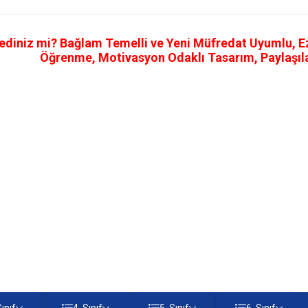
ediniz mi? Bağlam Temelli ve Yeni Müfredat Uyumlu, Ezb
Öğrenme, Motivasyon Odaklı Tasarım, Paylaşılab
Sınıf
4. Sınıf
5. Sınıf
6. Sınıf