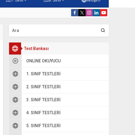
rdiği Faydalar Testi
5. Sınıf Namazı
Test Bankası
ONLINE OKUYUCU
1. SINIF TESTLERI
2. SINIF TESTLERI
3. SINIF TESTLERI
4. SINIF TESTLERI
5. SINIF TESTLERI