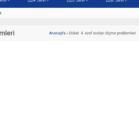
z
5. Sınıf Namaz İbadetinin Geti
emleri
Anasayfa
»
Etiket: 4. sınıf sıvıları ölçme problemleri