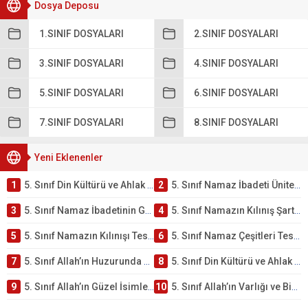
Dosya Deposu
1.SINIF DOSYALARI
2.SINIF DOSYALARI
3.SINIF DOSYALARI
4.SINIF DOSYALARI
5.SINIF DOSYALARI
6.SINIF DOSYALARI
7.SINIF DOSYALARI
8.SINIF DOSYALARI
Yeni Eklenenler
1
5. Sınıf Din Kültürü ve Ahlak Bilgisi 2. Ünite: Namaz İbadeti Çalışmaları
2
5. Sınıf Namaz İbadeti Ünite Testi – Online Çöz
3
5. Sınıf Namaz İbadetinin Getirdiği Faydalar Testi
4
5. Sınıf Namazın Kılınış Şartları Testi
5
5. Sınıf Namazın Kılınışı Testi – Online Çöz
6
5. Sınıf Namaz Çeşitleri Testi – Online Çöz
7
5. Sınıf Allah’ın Huzurunda Olmak – Namaz İbadeti Testi
8
5. Sınıf Din Kültürü ve Ahlak Bilgisi 1. Ünite: Allah İnancı Çalışmaları
9
5. Sınıf Allah’ın Güzel İsimleri Testi – Online Çöz
10
5. Sınıf Allah’ın Varlığı ve Birliği Testi – Online Çöz