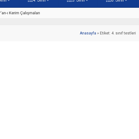
ti – Online Çöz
5. Sınıf Kur’an-ı Kerim’in Ana 
Anasayfa
»
Etiket: 4. sınıf testleri