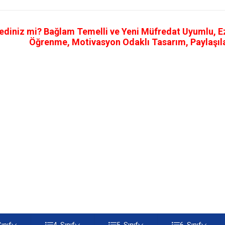
ediniz mi? Bağlam Temelli ve Yeni Müfredat Uyumlu, Ezb
Öğrenme, Motivasyon Odaklı Tasarım, Paylaşılab
Sınıf
4. Sınıf
5. Sınıf
6. Sınıf