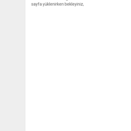
sayfa yüklenirken bekleyiniz,
tarayıcınızda javascript desteğinin
etkin olduğundan emin olunuz. Eğer...