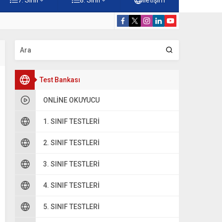
Konuları Testi – Online Çöz
5. Sınıf Kur’a
Test Bankası
ONLINE OKUYUCU
1. SINIF TESTLERI
2. SINIF TESTLERI
3. SINIF TESTLERI
4. SINIF TESTLERI
5. SINIF TESTLERI