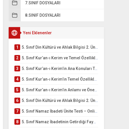
7.SINIF DOSYALARI
8.SINIF DOSYALARI
Yeni Eklenenler
1
5. Sınıf Din Kültürü ve Ahlak Bilgisi 2. Ünite: Kur’an-ı Kerim Çalışmaları
2
5. Sınıf Kur’an-ı Kerim ve Temel Özellikleri Testi – Online Çöz
3
5. Sınıf Kur’an-ı Kerim’in Ana Konuları Testi – Online Çöz
4
5. Sınıf Kur’an-ı Kerim’in Temel Özellikleri ve Önemi Testi – Online Çöz
5
5. Sınıf Kur’an-ı Kerim’in Anlamı ve Önemi Testi – Online Çöz
6
5. Sınıf Din Kültürü ve Ahlak Bilgisi 2. Ünite: Namaz İbadeti Çalışmaları
7
5. Sınıf Namaz İbadeti Ünite Testi – Online Çöz
8
5. Sınıf Namaz İbadetinin Getirdiği Faydalar Testi