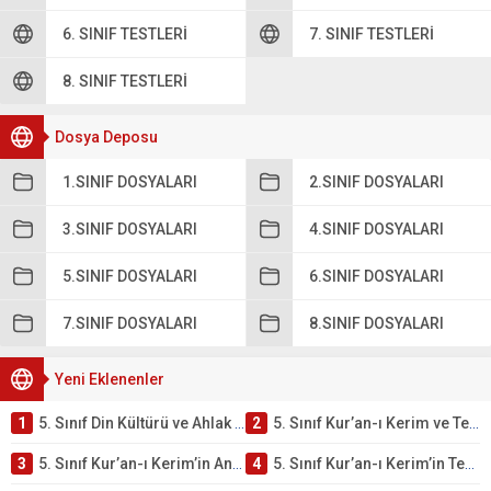
6. SINIF TESTLERI
7. SINIF TESTLERI
8. SINIF TESTLERI
Dosya Deposu
1.SINIF DOSYALARI
2.SINIF DOSYALARI
3.SINIF DOSYALARI
4.SINIF DOSYALARI
5.SINIF DOSYALARI
6.SINIF DOSYALARI
7.SINIF DOSYALARI
8.SINIF DOSYALARI
Yeni Eklenenler
1
5. Sınıf Din Kültürü ve Ahlak Bilgisi 2. Ünite: Kur’an-ı Kerim Çalışmaları
2
5. Sınıf Kur’an-ı Kerim ve Temel Özellikleri Testi – Online Çöz
3
5. Sınıf Kur’an-ı Kerim’in Ana Konuları Testi – Online Çöz
4
5. Sınıf Kur’an-ı Kerim’in Temel Özellikleri ve Önemi Testi – Online Çöz