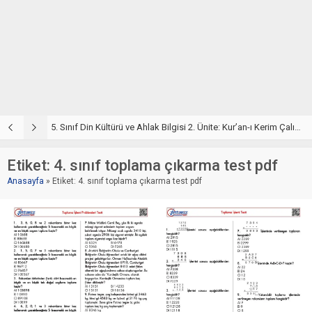
5. Sınıf Din Kültürü ve Ahlak Bilgisi 2. Ünite: Kur’an-ı Kerim Çalışmaları
5. Sınıf Kur’an-ı Kerim ve Temel Özellikleri Testi – Online Çöz
5
Etiket:
4. sınıf toplama çıkarma test pdf
Anasayfa
»
Etiket: 4. sınıf toplama çıkarma test pdf