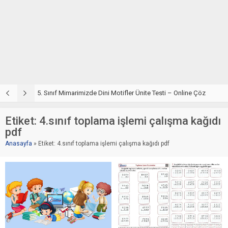
5. Sınıf Din Kültürü ve Ahlak Bilgisi 4. Ünite: Mimarimizde Dini Motifler Çalışmaları
5. Sınıf Mimarimizde Dini Motifler Ünite Testi – Online Çöz
5
Etiket:
4.sınıf toplama işlemi çalışma kağıdı
pdf
Anasayfa
»
Etiket: 4.sınıf toplama işlemi çalışma kağıdı pdf