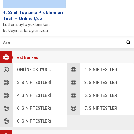
4. Sınıf Toplama Problemleri
Testi – Online Çöz
Lütfen sayfa yüklenirken
bekleyiniz, tarayıcınızda
javascript desteğinin etkin
olduğundan emin olunuz. Eğer
sayfa yüklenmediyse buraya...
Test Bankası
ONLINE OKUYUCU
1. SINIF TESTLERI
2. SINIF TESTLERI
3. SINIF TESTLERI
4. SINIF TESTLERI
5. SINIF TESTLERI
6. SINIF TESTLERI
7. SINIF TESTLERI
8. SINIF TESTLERI