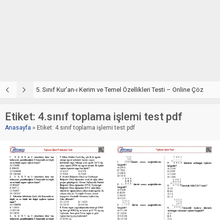
5. Sınıf Din Kültürü ve Ahlak Bilgisi 2. Ünite: Kur’an-ı Kerim Çalışmaları
5. Sınıf Kur’an-ı Kerim ve Temel Özellikleri Testi – Online Çöz
5
Etiket:
4.sınıf toplama işlemi test pdf
Anasayfa
»
Etiket: 4.sınıf toplama işlemi test pdf