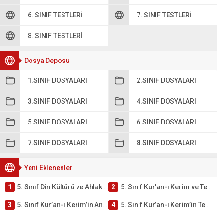
6. SINIF TESTLERI
7. SINIF TESTLERI
8. SINIF TESTLERI
Dosya Deposu
1.SINIF DOSYALARI
2.SINIF DOSYALARI
3.SINIF DOSYALARI
4.SINIF DOSYALARI
5.SINIF DOSYALARI
6.SINIF DOSYALARI
7.SINIF DOSYALARI
8.SINIF DOSYALARI
Yeni Eklenenler
1
5. Sınıf Din Kültürü ve Ahlak Bilgisi 2. Ünite: Kur’an-ı Kerim Çalışmaları
2
5. Sınıf Kur’an-ı Kerim ve Temel Özellikleri Testi – Online Çöz
3
5. Sınıf Kur’an-ı Kerim’in Ana Konuları Testi – Online Çöz
4
5. Sınıf Kur’an-ı Kerim’in Temel Özellikleri ve Önemi Testi – Online Çöz