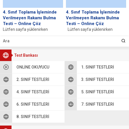
4. Sınıf Toplama İşleminde
4. Sınıf Toplama İşleminde
Verilmeyen Rakamı Bulma
Verilmeyen Rakamı Bulma
Testi – Online Çöz
Testi – Online Çöz
Lütfen sayfa yüklenirken
Lütfen sayfa yüklenirken
bekleyiniz, tarayıcınızda
bekleyiniz, tarayıcınızda
javascript desteğinin etkin
javascript desteğinin etkin
olduğundan emin olunuz. Eğer
olduğundan emin olunuz. Eğer
sayfa yüklenmediyse buraya...
sayfa yüklenmediyse...
Test Bankası
ONLINE OKUYUCU
1. SINIF TESTLERI
2. SINIF TESTLERI
3. SINIF TESTLERI
4. SINIF TESTLERI
5. SINIF TESTLERI
6. SINIF TESTLERI
7. SINIF TESTLERI
8. SINIF TESTLERI