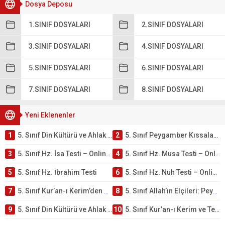
Dosya Deposu
1.SINIF DOSYALARI
2.SINIF DOSYALARI
3.SINIF DOSYALARI
4.SINIF DOSYALARI
5.SINIF DOSYALARI
6.SINIF DOSYALARI
7.SINIF DOSYALARI
8.SINIF DOSYALARI
Yeni Eklenenler
1
5. Sınıf Din Kültürü ve Ahlak Bilgisi 4. Ünite: Peygamber Kıssaları Çalışmaları
2
5. Sınıf Peygamber Kıssaları Ünite Testi – Online Çöz
3
5. Sınıf Hz. İsa Testi – Online Çöz
4
5. Sınıf Hz. Musa Testi – Online Çöz
5
5. Sınıf Hz. İbrahim Testi
6
5. Sınıf Hz. Nuh Testi – Online Çöz
7
5. Sınıf Kur’an-ı Kerim’den Öğütler – Peygamber Kıssaları Testi – Online Çöz
8
5. Sınıf Allah’ın Elçileri: Peygamberler Testi – Online Çöz
9
5. Sınıf Din Kültürü ve Ahlak Bilgisi 3. Ünite: Kur’an-ı Kerim Çalışmaları
10
5. Sınıf Kur’an-ı Kerim ve Temel Özellikleri Testi – Online Çöz