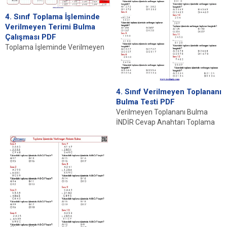
4. Sınıf Toplama İşleminde
Verilmeyen Terimi Bulma
Çalışması PDF
Toplama İşleminde Verilmeyen
İNDİR Giriş ve Konunun Önemi
İlköğretim düzeyinde matematik
eğitimi, çocukların analitik
düşünme...
4. Sınıf Verilmeyen Toplananı
Bulma Testi PDF
Verilmeyen Toplananı Bulma
İNDİR Cevap Anahtarı Toplama
İşlemi ve Temel Kavramlar
Toplama işlemi, matematiğin
temel...