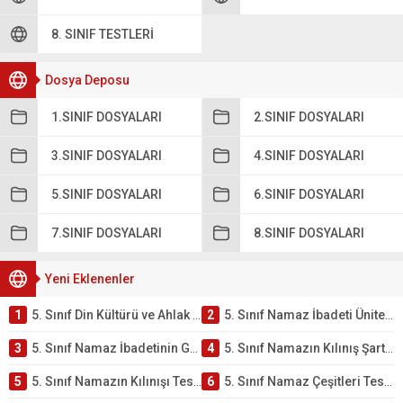
8. SINIF TESTLERI
Dosya Deposu
1.SINIF DOSYALARI
2.SINIF DOSYALARI
3.SINIF DOSYALARI
4.SINIF DOSYALARI
5.SINIF DOSYALARI
6.SINIF DOSYALARI
7.SINIF DOSYALARI
8.SINIF DOSYALARI
Yeni Eklenenler
1
5. Sınıf Din Kültürü ve Ahlak Bilgisi 2. Ünite: Namaz İbadeti Çalışmaları
2
5. Sınıf Namaz İbadeti Ünite Testi – Online Çöz
3
5. Sınıf Namaz İbadetinin Getirdiği Faydalar Testi
4
5. Sınıf Namazın Kılınış Şartları Testi
5
5. Sınıf Namazın Kılınışı Testi – Online Çöz
6
5. Sınıf Namaz Çeşitleri Testi – Online Çöz