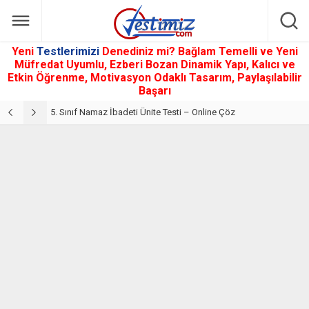
Yeni
Testlerimizi
Denediniz mi? Bağlam Temelli ve Yeni
Müfredat Uyumlu, Ezberi Bozan Dinamik Yapı, Kalıcı ve
Etkin Öğrenme, Motivasyon Odaklı Tasarım, Paylaşılabilir
Başarı
5. Sınıf Din Kültürü ve Ahlak Bilgisi 2. Ünite: Namaz İbadeti Çalışmaları
5. Sınıf Namaz İbadeti Ünite Testi – Online Çöz
5