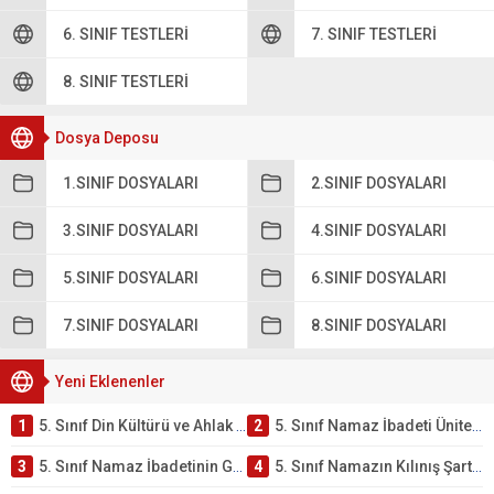
6. SINIF TESTLERI
7. SINIF TESTLERI
8. SINIF TESTLERI
Dosya Deposu
1.SINIF DOSYALARI
2.SINIF DOSYALARI
3.SINIF DOSYALARI
4.SINIF DOSYALARI
5.SINIF DOSYALARI
6.SINIF DOSYALARI
7.SINIF DOSYALARI
8.SINIF DOSYALARI
Yeni Eklenenler
1
5. Sınıf Din Kültürü ve Ahlak Bilgisi 2. Ünite: Namaz İbadeti Çalışmaları
2
5. Sınıf Namaz İbadeti Ünite Testi – Online Çöz
3
5. Sınıf Namaz İbadetinin Getirdiği Faydalar Testi
4
5. Sınıf Namazın Kılınış Şartları Testi