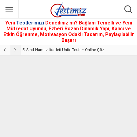
Yeni
Testlerimizi
Denediniz mi? Bağlam Temelli ve Yeni
Müfredat Uyumlu, Ezberi Bozan Dinamik Yapı, Kalıcı ve
Etkin Öğrenme, Motivasyon Odaklı Tasarım, Paylaşılabilir
Başarı
5. Sınıf Din Kültürü ve Ahlak Bilgisi 2. Ünite: Namaz İbadeti Çalışmaları
5. Sınıf Namaz İbadeti Ünite Testi – Online Çöz
5