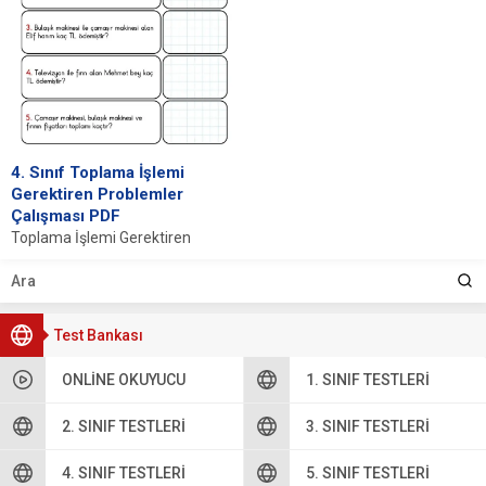
4. Sınıf Toplama İşlemi
Gerektiren Problemler
Çalışması PDF
Toplama İşlemi Gerektiren
Problemler İNDİR Toplama
İşleminin Temel Kavramları
Toplama işlemi, matematikte en
temel dört...
Test Bankası
ONLINE OKUYUCU
1. SINIF TESTLERI
2. SINIF TESTLERI
3. SINIF TESTLERI
4. SINIF TESTLERI
5. SINIF TESTLERI