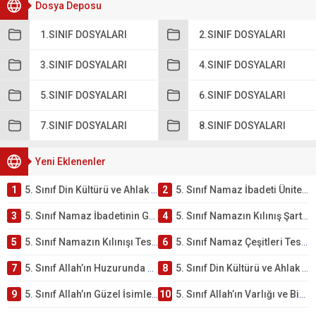
Dosya Deposu
1.SINIF DOSYALARI
2.SINIF DOSYALARI
3.SINIF DOSYALARI
4.SINIF DOSYALARI
5.SINIF DOSYALARI
6.SINIF DOSYALARI
7.SINIF DOSYALARI
8.SINIF DOSYALARI
Yeni Eklenenler
1
5. Sınıf Din Kültürü ve Ahlak Bilgisi 2. Ünite: Namaz İbadeti Çalışmaları
2
5. Sınıf Namaz İbadeti Ünite Testi – Online Çöz
3
5. Sınıf Namaz İbadetinin Getirdiği Faydalar Testi
4
5. Sınıf Namazın Kılınış Şartları Testi
5
5. Sınıf Namazın Kılınışı Testi – Online Çöz
6
5. Sınıf Namaz Çeşitleri Testi – Online Çöz
7
5. Sınıf Allah’ın Huzurunda Olmak – Namaz İbadeti Testi
8
5. Sınıf Din Kültürü ve Ahlak Bilgisi 1. Ünite: Allah İnancı Çalışmaları
9
5. Sınıf Allah’ın Güzel İsimleri Testi – Online Çöz
10
5. Sınıf Allah’ın Varlığı ve Birliği Testi – Online Çöz