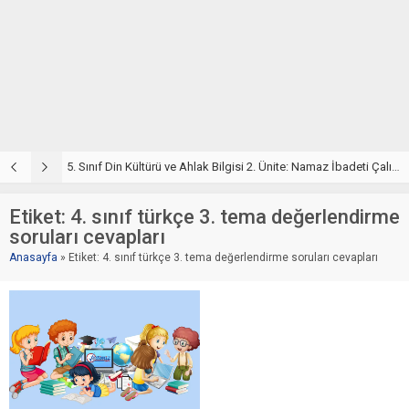
5. Sınıf Din Kültürü ve Ahlak Bilgisi 2. Ünite: Namaz İbadeti Çalışmaları
5. Sınıf Namaz İbadeti Ünite Testi – Online Çöz
5
Etiket:
4. sınıf türkçe 3. tema değerlendirme
soruları cevapları
Anasayfa
»
Etiket: 4. sınıf türkçe 3. tema değerlendirme soruları cevapları