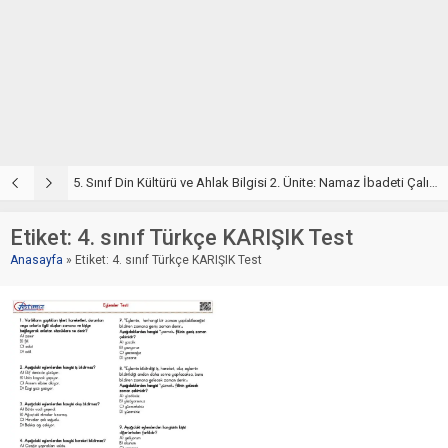
5. Sınıf Din Kültürü ve Ahlak Bilgisi 2. Ünite: Namaz İbadeti Çalışmaları
5. Sınıf Namaz İbadeti Ünite Testi – Online Çöz
5
Etiket:
4. sınıf Türkçe KARIŞIK Test
Anasayfa
»
Etiket: 4. sınıf Türkçe KARIŞIK Test