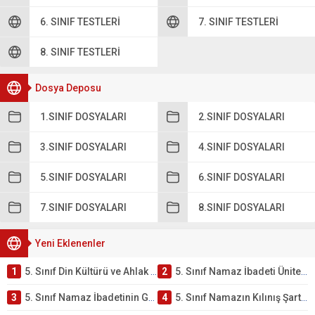
6. SINIF TESTLERI
7. SINIF TESTLERI
8. SINIF TESTLERI
Dosya Deposu
1.SINIF DOSYALARI
2.SINIF DOSYALARI
3.SINIF DOSYALARI
4.SINIF DOSYALARI
5.SINIF DOSYALARI
6.SINIF DOSYALARI
7.SINIF DOSYALARI
8.SINIF DOSYALARI
Yeni Eklenenler
1
5. Sınıf Din Kültürü ve Ahlak Bilgisi 2. Ünite: Namaz İbadeti Çalışmaları
2
5. Sınıf Namaz İbadeti Ünite Testi – Online Çöz
3
5. Sınıf Namaz İbadetinin Getirdiği Faydalar Testi
4
5. Sınıf Namazın Kılınış Şartları Testi