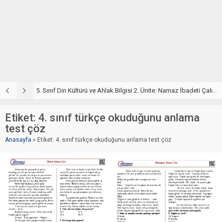
5. Sınıf Din Kültürü ve Ahlak Bilgisi 2. Ünite: Namaz İbadeti Çalışmaları
5. Sınıf Namaz İbadeti Ünite Testi – Online Çöz
5
Etiket:
4. sınıf türkçe okuduğunu anlama
test çöz
Anasayfa
»
Etiket: 4. sınıf türkçe okuduğunu anlama test çöz