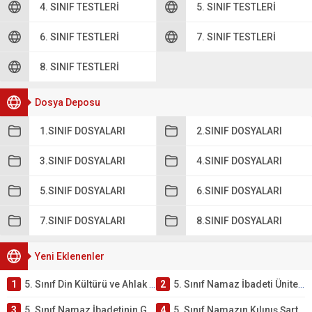
4. SINIF TESTLERI
5. SINIF TESTLERI
6. SINIF TESTLERI
7. SINIF TESTLERI
8. SINIF TESTLERI
Dosya Deposu
1.SINIF DOSYALARI
2.SINIF DOSYALARI
3.SINIF DOSYALARI
4.SINIF DOSYALARI
5.SINIF DOSYALARI
6.SINIF DOSYALARI
7.SINIF DOSYALARI
8.SINIF DOSYALARI
Yeni Eklenenler
1
5. Sınıf Din Kültürü ve Ahlak Bilgisi 2. Ünite: Namaz İbadeti Çalışmaları
2
5. Sınıf Namaz İbadeti Ünite Testi – Online Çöz
3
5. Sınıf Namaz İbadetinin Getirdiği Faydalar Testi
4
5. Sınıf Namazın Kılınış Şartları Testi