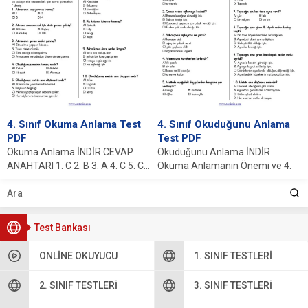
4. Sınıf Okuma Anlama Test
4. Sınıf Okuduğunu Anlama
PDF
Test PDF
Okuma Anlama İNDİR CEVAP
Okuduğunu Anlama İNDİR
ANAHTARI 1. C 2. B 3. A 4. C 5. C...
Okuma Anlamanın Önemi ve 4.
Sınıf İçin Gerekliliği Okuma
anlama becerisi, öğrencilerin...
Test Bankası
ONLINE OKUYUCU
1. SINIF TESTLERI
2. SINIF TESTLERI
3. SINIF TESTLERI