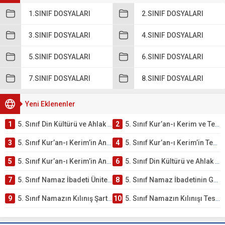
1.SINIF DOSYALARI
2.SINIF DOSYALARI
3.SINIF DOSYALARI
4.SINIF DOSYALARI
5.SINIF DOSYALARI
6.SINIF DOSYALARI
7.SINIF DOSYALARI
8.SINIF DOSYALARI
Yeni Eklenenler
1
5. Sınıf Din Kültürü ve Ahlak Bilgisi 2. Ünite: Kur’an-ı Kerim Çalışmaları
2
5. Sınıf Kur’an-ı Kerim ve Temel Özellikleri Testi – Online Çöz
3
5. Sınıf Kur’an-ı Kerim’in Ana Konuları Testi – Online Çöz
4
5. Sınıf Kur’an-ı Kerim’in Temel Özellikleri ve Önemi Testi – Online Çöz
5
5. Sınıf Kur’an-ı Kerim’in Anlamı ve Önemi Testi – Online Çöz
6
5. Sınıf Din Kültürü ve Ahlak Bilgisi 2. Ünite: Namaz İbadeti Çalışmaları
7
5. Sınıf Namaz İbadeti Ünite Testi – Online Çöz
8
5. Sınıf Namaz İbadetinin Getirdiği Faydalar Testi
9
5. Sınıf Namazın Kılınış Şartları Testi
10
5. Sınıf Namazın Kılınışı Testi – Online Çöz