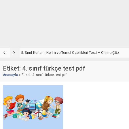
5. Sınıf Din Kültürü ve Ahlak Bilgisi 2. Ünite: Kur’an-ı Kerim Çalışmaları
5. Sınıf Kur’an-ı Kerim ve Temel Özellikleri Testi – Online Çöz
5
Etiket:
4. sınıf türkçe test pdf
Anasayfa
»
Etiket: 4. sınıf türkçe test pdf