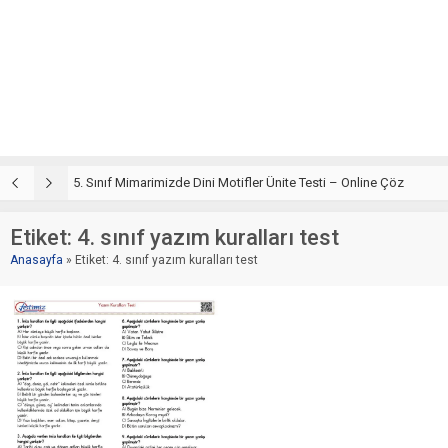
5. Sınıf Din Kültürü ve Ahlak Bilgisi 4. Ünite: Mimarimizde Dini Motifler Çalışmaları
5. Sınıf Mimarimizde Dini Motifler Ünite Testi – Online Çöz
5
Etiket:
4. sınıf yazım kuralları test
Anasayfa
»
Etiket: 4. sınıf yazım kuralları test