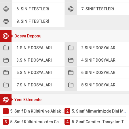
6. SINIF TESTLERI
7. SINIF TESTLERI
8. SINIF TESTLERI
Dosya Deposu
1.SINIF DOSYALARI
2.SINIF DOSYALARI
3.SINIF DOSYALARI
4.SINIF DOSYALARI
5.SINIF DOSYALARI
6.SINIF DOSYALARI
7.SINIF DOSYALARI
8.SINIF DOSYALARI
Yeni Eklenenler
1
5. Sınıf Din Kültürü ve Ahlak Bilgisi 4. Ünite: Mimarimizde Dini Motifler Çalışmaları
2
5. Sınıf Mimarimizde Dini Motifler Ünite Testi – Online Çöz
3
5. Sınıf Kültürümüzden Cami Örnekleri Testi – Online Çöz
4
5. Sınıf Camileri Tanıyalım Testi – Online Çöz