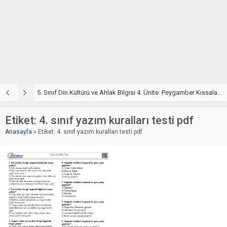
5. Sınıf Din Kültürü ve Ahlak Bilgisi 4. Ünite: Peygamber Kıssaları Çalışmaları
5. Sınıf Peygamber Kıssaları Ünite Testi – Online Çöz
5
Etiket:
4. sınıf yazım kuralları testi pdf
Anasayfa
»
Etiket: 4. sınıf yazım kuralları testi pdf