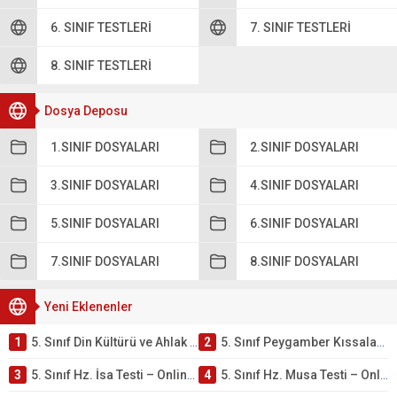
6. SINIF TESTLERI
7. SINIF TESTLERI
8. SINIF TESTLERI
Dosya Deposu
1.SINIF DOSYALARI
2.SINIF DOSYALARI
3.SINIF DOSYALARI
4.SINIF DOSYALARI
5.SINIF DOSYALARI
6.SINIF DOSYALARI
7.SINIF DOSYALARI
8.SINIF DOSYALARI
Yeni Eklenenler
1
5. Sınıf Din Kültürü ve Ahlak Bilgisi 4. Ünite: Peygamber Kıssaları Çalışmaları
2
5. Sınıf Peygamber Kıssaları Ünite Testi – Online Çöz
3
5. Sınıf Hz. İsa Testi – Online Çöz
4
5. Sınıf Hz. Musa Testi – Online Çöz