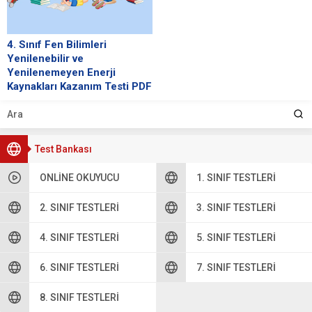
4. Sınıf Fen Bilimleri
Yenilenebilir ve
Yenilenemeyen Enerji
Kaynakları Kazanım Testi PDF
İndir Çöz Cevap Anahtarı 1-C 2-C
3-A 4-C 5-D 6-C 7-C 8-A 9-B 10-D
11-A...
Test Bankası
ONLINE OKUYUCU
1. SINIF TESTLERI
2. SINIF TESTLERI
3. SINIF TESTLERI
4. SINIF TESTLERI
5. SINIF TESTLERI
6. SINIF TESTLERI
7. SINIF TESTLERI
8. SINIF TESTLERI