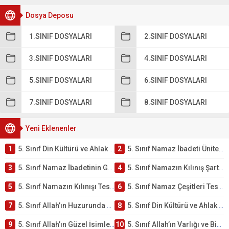
Dosya Deposu
1.SINIF DOSYALARI
2.SINIF DOSYALARI
3.SINIF DOSYALARI
4.SINIF DOSYALARI
5.SINIF DOSYALARI
6.SINIF DOSYALARI
7.SINIF DOSYALARI
8.SINIF DOSYALARI
Yeni Eklenenler
1
5. Sınıf Din Kültürü ve Ahlak Bilgisi 2. Ünite: Namaz İbadeti Çalışmaları
2
5. Sınıf Namaz İbadeti Ünite Testi – Online Çöz
3
5. Sınıf Namaz İbadetinin Getirdiği Faydalar Testi
4
5. Sınıf Namazın Kılınış Şartları Testi
5
5. Sınıf Namazın Kılınışı Testi – Online Çöz
6
5. Sınıf Namaz Çeşitleri Testi – Online Çöz
7
5. Sınıf Allah’ın Huzurunda Olmak – Namaz İbadeti Testi
8
5. Sınıf Din Kültürü ve Ahlak Bilgisi 1. Ünite: Allah İnancı Çalışmaları
9
5. Sınıf Allah’ın Güzel İsimleri Testi – Online Çöz
10
5. Sınıf Allah’ın Varlığı ve Birliği Testi – Online Çöz