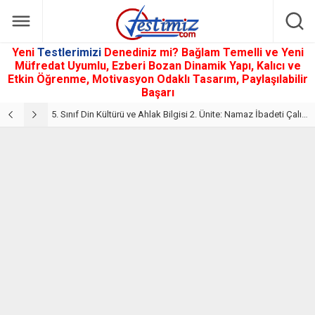
Yeni
Testlerimizi
Denediniz mi? Bağlam Temelli ve Yeni
Müfredat Uyumlu, Ezberi Bozan Dinamik Yapı, Kalıcı ve
Etkin Öğrenme, Motivasyon Odaklı Tasarım, Paylaşılabilir
Başarı
5. Sınıf Din Kültürü ve Ahlak Bilgisi 2. Ünite: Namaz İbadeti Çalışmaları
5. Sınıf Namaz İbadeti Ünite Testi – Online Çöz
5