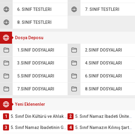
6. SINIF TESTLERI
7. SINIF TESTLERI
8. SINIF TESTLERI
Dosya Deposu
1.SINIF DOSYALARI
2.SINIF DOSYALARI
3.SINIF DOSYALARI
4.SINIF DOSYALARI
5.SINIF DOSYALARI
6.SINIF DOSYALARI
7.SINIF DOSYALARI
8.SINIF DOSYALARI
Yeni Eklenenler
1
5. Sınıf Din Kültürü ve Ahlak Bilgisi 2. Ünite: Namaz İbadeti Çalışmaları
2
5. Sınıf Namaz İbadeti Ünite Testi – Online Çöz
3
5. Sınıf Namaz İbadetinin Getirdiği Faydalar Testi
4
5. Sınıf Namazın Kılınış Şartları Testi