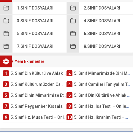
1.SINIF DOSYALARI
2.SINIF DOSYALARI
3.SINIF DOSYALARI
4.SINIF DOSYALARI
5.SINIF DOSYALARI
6.SINIF DOSYALARI
7.SINIF DOSYALARI
8.SINIF DOSYALARI
Yeni Eklenenler
1
5. Sınıf Din Kültürü ve Ahlak Bilgisi 4. Ünite: Mimarimizde Dini Motifler Çalışmaları
2
5. Sınıf Mimarimizde Dini Motifler Ünite Testi – Online Çöz
3
5. Sınıf Kültürümüzden Cami Örnekleri Testi – Online Çöz
4
5. Sınıf Camileri Tanıyalım Testi – Online Çöz
5
5. Sınıf Dinin Mimarimize Etkisi Testi – Online Çöz
6
5. Sınıf Din Kültürü ve Ahlak Bilgisi 4. Ünite: Peygamber Kıssaları Çalışmaları
7
5. Sınıf Peygamber Kıssaları Ünite Testi – Online Çöz
8
5. Sınıf Hz. İsa Testi – Online Çöz
9
5. Sınıf Hz. Musa Testi – Online Çöz
10
5. Sınıf Hz. İbrahim Testi – Online Çöz