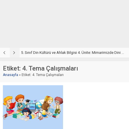
5. Sınıf Din Kültürü ve Ahlak Bilgisi 4. Ünite: Mimarimizde Dini Motifler Çalışmaları
5. Sınıf Mimarimizde Dini Motifler Ünite Testi – Online Çöz
5
Etiket:
4. Tema Çalışmaları
Anasayfa
»
Etiket: 4. Tema Çalışmaları