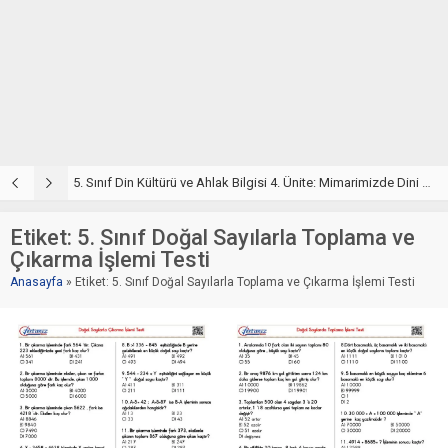
5. Sınıf Din Kültürü ve Ahlak Bilgisi 4. Ünite: Mimarimizde Dini Motifler Çalışmaları
5. Sınıf Mimarimizde Dini Motifler Ünite Testi – Online Çöz
5
Etiket:
5. Sınıf Doğal Sayılarla Toplama ve
Çıkarma İşlemi Testi
Anasayfa
»
Etiket: 5. Sınıf Doğal Sayılarla Toplama ve Çıkarma İşlemi Testi