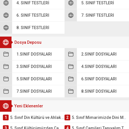
4. SINIF TESTLERI
5. SINIF TESTLERI
6. SINIF TESTLERI
7. SINIF TESTLERI
8. SINIF TESTLERI
Dosya Deposu
1.SINIF DOSYALARI
2.SINIF DOSYALARI
3.SINIF DOSYALARI
4.SINIF DOSYALARI
5.SINIF DOSYALARI
6.SINIF DOSYALARI
7.SINIF DOSYALARI
8.SINIF DOSYALARI
Yeni Eklenenler
1
5. Sınıf Din Kültürü ve Ahlak Bilgisi 4. Ünite: Mimarimizde Dini Motifler Çalışmaları
2
5. Sınıf Mimarimizde Dini Motifler Ünite Testi – Online Çöz
3
5. Sınıf Kültürümüzden Cami Örnekleri Testi – Online Çöz
4
5. Sınıf Camileri Tanıyalım Testi – Online Çöz