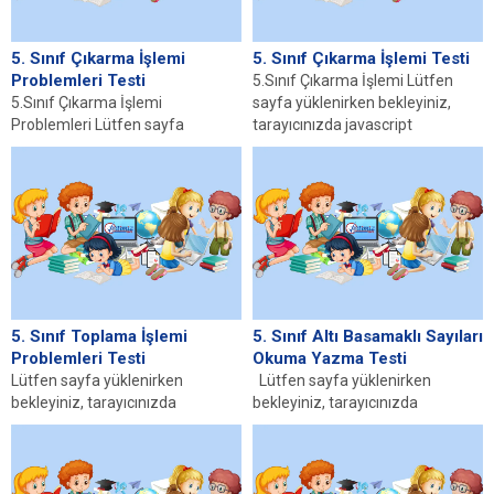
5. Sınıf Çıkarma İşlemi
5. Sınıf Çıkarma İşlemi Testi
Problemleri Testi
5.Sınıf Çıkarma İşlemi Lütfen
5.Sınıf Çıkarma İşlemi
sayfa yüklenirken bekleyiniz,
Problemleri Lütfen sayfa
tarayıcınızda javascript
yüklenirken bekleyiniz,
desteğinin etkin olduğundan
tarayıcınızda javascript
emin olunuz. Eğer...
desteğinin etkin olduğundan
emin olunuz....
5. Sınıf Toplama İşlemi
5. Sınıf Altı Basamaklı Sayıları
Problemleri Testi
Okuma Yazma Testi
Lütfen sayfa yüklenirken
Lütfen sayfa yüklenirken
bekleyiniz, tarayıcınızda
bekleyiniz, tarayıcınızda
javascript desteğinin etkin
javascript desteğinin etkin
olduğundan emin olunuz. Eğer
olduğundan emin olunuz. Eğer
sayfa yüklenmediyse buraya...
sayfa yüklenmediyse...