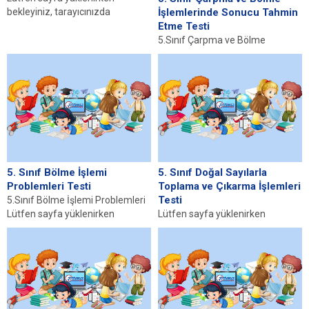
bekleyiniz, tarayıcınızda
İşlemlerinde Sonucu Tahmin
javascript desteğinin etkin
Etme Testi
olduğundan emin olunuz. Eğer
5.Sınıf Çarpma ve Bölme
sayfa yüklenmediyse buraya...
İşlemlerinde Sonucu Tahmin
Etme Lütfen sayfa yüklenirken
bekleyiniz, tarayıcınızda
javascript desteğinin...
5. Sınıf Bölme İşlemi
5. Sınıf Doğal Sayılarla
Problemleri Testi
Toplama ve Çıkarma İşlemleri
Testi
5.Sınıf Bölme İşlemi Problemleri
Lütfen sayfa yüklenirken
Lütfen sayfa yüklenirken
bekleyiniz, tarayıcınızda
bekleyiniz, tarayıcınızda
javascript desteğinin etkin
javascript desteğinin etkin
olduğundan emin olunuz....
olduğundan emin olunuz. Eğer
sayfa yüklenmediyse buraya...