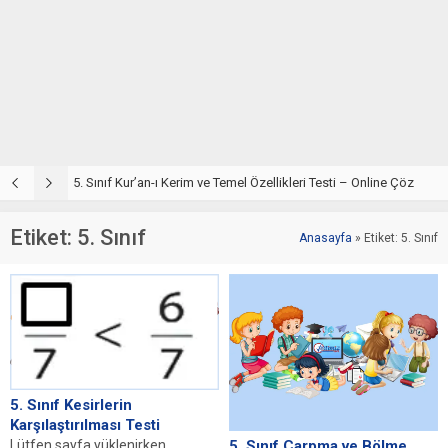
5. Sınıf Din Kültürü ve Ahlak Bilgisi 2. Ünite: Kur’an-ı Kerim Çalışmaları
5. Sınıf Kur’an-ı Kerim ve Temel Özellikleri Testi – Online Çöz
5
Etiket:
5. Sınıf
Anasayfa
»
Etiket: 5. Sınıf
5. Sınıf Kesirlerin
Karşılaştırılması Testi
Lütfen sayfa yüklenirken
5. Sınıf Çarpma ve Bölme