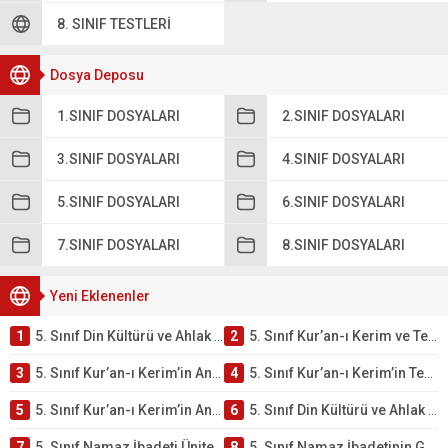
8. SINIF TESTLERI
Dosya Deposu
1.SINIF DOSYALARI
2.SINIF DOSYALARI
3.SINIF DOSYALARI
4.SINIF DOSYALARI
5.SINIF DOSYALARI
6.SINIF DOSYALARI
7.SINIF DOSYALARI
8.SINIF DOSYALARI
Yeni Eklenenler
1
5. Sınıf Din Kültürü ve Ahlak Bilgisi 2. Ünite: Kur’an-ı Kerim Çalışmaları
2
5. Sınıf Kur’an-ı Kerim ve Temel Özellikleri Testi – Online Çöz
3
5. Sınıf Kur’an-ı Kerim’in Ana Konuları Testi – Online Çöz
4
5. Sınıf Kur’an-ı Kerim’in Temel Özellikleri ve Önemi Testi – Online Çöz
5
5. Sınıf Kur’an-ı Kerim’in Anlamı ve Önemi Testi – Online Çöz
6
5. Sınıf Din Kültürü ve Ahlak Bilgisi 2. Ünite: Namaz İbadeti Çalışmaları
7
5. Sınıf Namaz İbadeti Ünite Testi – Online Çöz
8
5. Sınıf Namaz İbadetinin Getirdiği Faydalar Testi