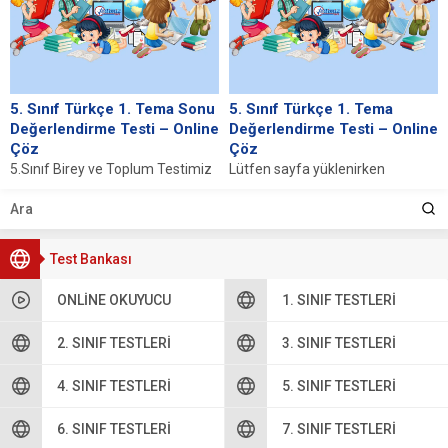
5. Sınıf Türkçe 1. Tema Sonu
5. Sınıf Türkçe 1. Tema
Değerlendirme Testi – Online
Değerlendirme Testi – Online
Çöz
Çöz
5.Sınıf Birey ve Toplum Testimiz
Lütfen sayfa yüklenirken
Lütfen sayfa yüklenirken
bekleyiniz, tarayıcınızda
bekleyiniz, tarayıcınızda
javascript desteğinin etkin
javascript desteğinin etkin
olduğundan emin olunuz. Eğer
olduğundan emin...
sayfa yüklenmediyse buraya...
Test Bankası
ONLINE OKUYUCU
1. SINIF TESTLERI
2. SINIF TESTLERI
3. SINIF TESTLERI
4. SINIF TESTLERI
5. SINIF TESTLERI
6. SINIF TESTLERI
7. SINIF TESTLERI