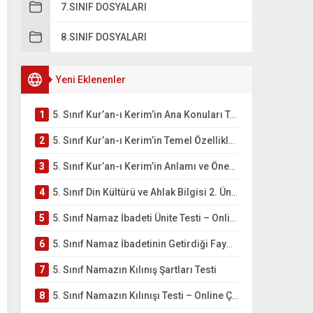
7.SINIF DOSYALARI
8.SINIF DOSYALARI
Yeni Eklenenler
1
5. Sınıf Kur’an-ı Kerim’in Ana Konuları Testi – Online Çöz
2
5. Sınıf Kur’an-ı Kerim’in Temel Özellikleri ve Önemi Testi – Online Çöz
3
5. Sınıf Kur’an-ı Kerim’in Anlamı ve Önemi Testi – Online Çöz
4
5. Sınıf Din Kültürü ve Ahlak Bilgisi 2. Ünite: Namaz İbadeti Çalışmaları
5
5. Sınıf Namaz İbadeti Ünite Testi – Online Çöz
6
5. Sınıf Namaz İbadetinin Getirdiği Faydalar Testi
7
5. Sınıf Namazın Kılınış Şartları Testi
8
5. Sınıf Namazın Kılınışı Testi – Online Çöz