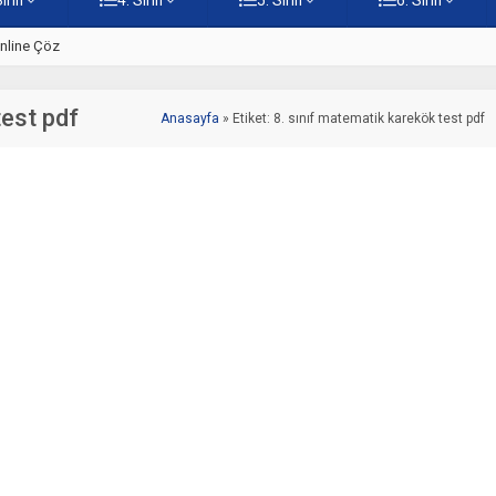
Önemi Testi – Online Çöz
5. Sınıf Kur’an-ı Kerim’in Anl
test pdf
Anasayfa
»
Etiket: 8. sınıf matematik karekök test pdf