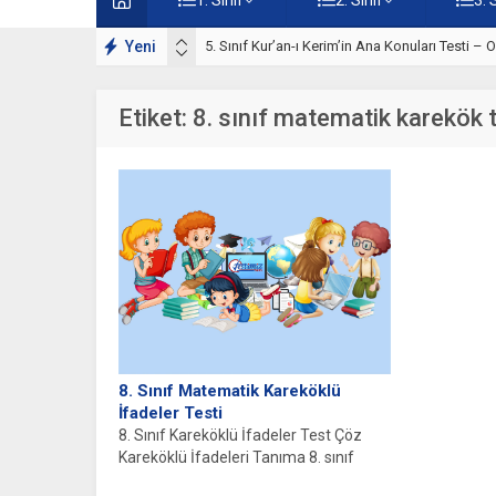
Yeni
5. Sınıf Kur’an-ı Kerim’in Temel Özellikleri ve 
Etiket:
8. sınıf matematik karekök 
8. Sınıf Matematik Kareköklü
İfadeler Testi
8. Sınıf Kareköklü İfadeler Test Çöz
Kareköklü İfadeleri Tanıma 8. sınıf
matematik konuları arasında yer...