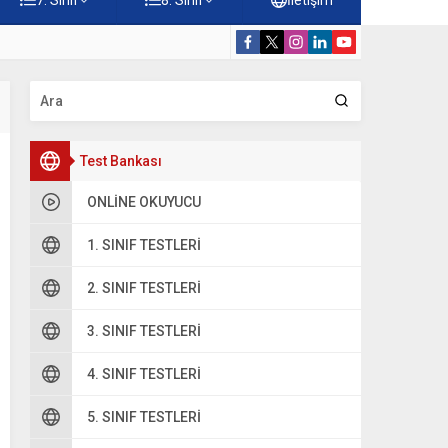
amı ve Önemi Testi – Online Çöz
5. Sınıf Din K
Test Bankası
ONLINE OKUYUCU
1. SINIF TESTLERI
2. SINIF TESTLERI
3. SINIF TESTLERI
4. SINIF TESTLERI
5. SINIF TESTLERI