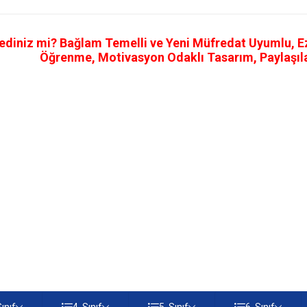
ediniz mi? Bağlam Temelli ve Yeni Müfredat Uyumlu, Ezb
Öğrenme, Motivasyon Odaklı Tasarım, Paylaşılab
Sınıf
4. Sınıf
5. Sınıf
6. Sınıf