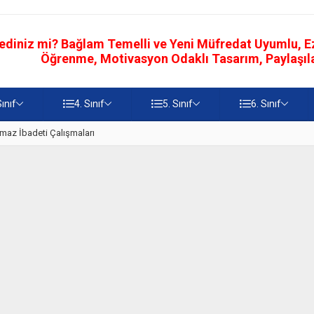
ediniz mi? Bağlam Temelli ve Yeni Müfredat Uyumlu, Ezb
Öğrenme, Motivasyon Odaklı Tasarım, Paylaşılab
Sınıf
4. Sınıf
5. Sınıf
6. Sınıf
z
5. Sınıf Namaz İbadetinin Geti