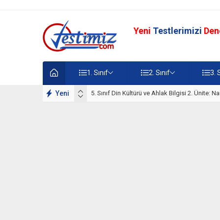
Yeni
Testlerimizi
Den
1. Sınıf
2. Sınıf
3. 
lışmaları
Yeni
5. Sınıf Namaz İbadeti Ünite Testi – Online Çö