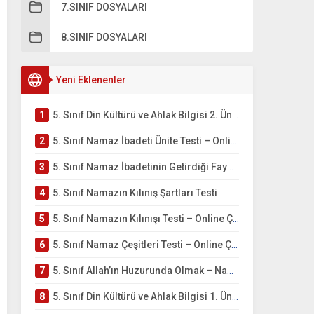
7.SINIF DOSYALARI
8.SINIF DOSYALARI
Yeni Eklenenler
1
5. Sınıf Din Kültürü ve Ahlak Bilgisi 2. Ünite: Namaz İbadeti Çalışmaları
2
5. Sınıf Namaz İbadeti Ünite Testi – Online Çöz
3
5. Sınıf Namaz İbadetinin Getirdiği Faydalar Testi
4
5. Sınıf Namazın Kılınış Şartları Testi
5
5. Sınıf Namazın Kılınışı Testi – Online Çöz
6
5. Sınıf Namaz Çeşitleri Testi – Online Çöz
7
5. Sınıf Allah’ın Huzurunda Olmak – Namaz İbadeti Testi
8
5. Sınıf Din Kültürü ve Ahlak Bilgisi 1. Ünite: Allah İnancı Çalışmaları