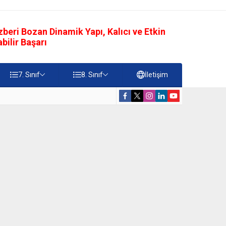
eri Bozan Dinamik Yapı, Kalıcı ve Etkin
ilir Başarı
7. Sınıf
8. Sınıf
İletişim
rdiği Faydalar Testi
5. Sınıf Namazı