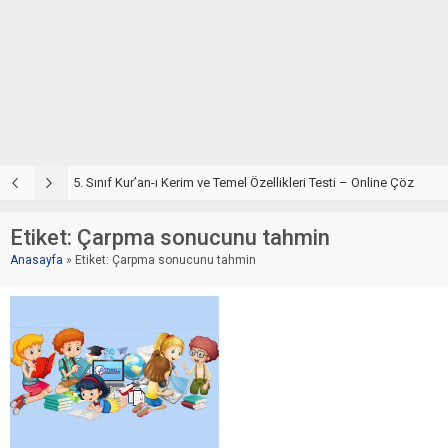
5. Sınıf Din Kültürü ve Ahlak Bilgisi 2. Ünite: Kur’an-ı Kerim Çalışmaları
5. Sınıf Kur’an-ı Kerim ve Temel Özellikleri Testi – Online Çöz
5
Etiket:
Çarpma sonucunu tahmin
Anasayfa
»
Etiket: Çarpma sonucunu tahmin