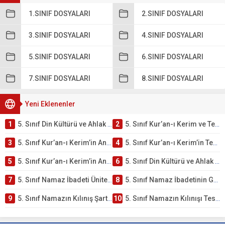
1.SINIF DOSYALARI
2.SINIF DOSYALARI
3.SINIF DOSYALARI
4.SINIF DOSYALARI
5.SINIF DOSYALARI
6.SINIF DOSYALARI
7.SINIF DOSYALARI
8.SINIF DOSYALARI
Yeni Eklenenler
1
5. Sınıf Din Kültürü ve Ahlak Bilgisi 2. Ünite: Kur’an-ı Kerim Çalışmaları
2
5. Sınıf Kur’an-ı Kerim ve Temel Özellikleri Testi – Online Çöz
3
5. Sınıf Kur’an-ı Kerim’in Ana Konuları Testi – Online Çöz
4
5. Sınıf Kur’an-ı Kerim’in Temel Özellikleri ve Önemi Testi – Online Çöz
5
5. Sınıf Kur’an-ı Kerim’in Anlamı ve Önemi Testi – Online Çöz
6
5. Sınıf Din Kültürü ve Ahlak Bilgisi 2. Ünite: Namaz İbadeti Çalışmaları
7
5. Sınıf Namaz İbadeti Ünite Testi – Online Çöz
8
5. Sınıf Namaz İbadetinin Getirdiği Faydalar Testi
9
5. Sınıf Namazın Kılınış Şartları Testi
10
5. Sınıf Namazın Kılınışı Testi – Online Çöz