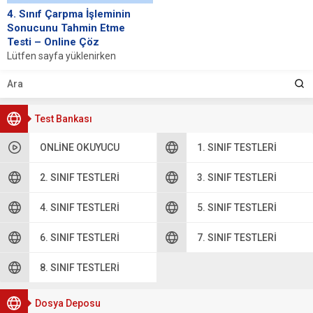
4. Sınıf Çarpma İşleminin
Sonucunu Tahmin Etme
Testi – Online Çöz
Lütfen sayfa yüklenirken
bekleyiniz, tarayıcınızda
javascript desteğinin etkin
olduğundan emin olunuz. Eğer
sayfa yüklenmediyse buraya...
Test Bankası
ONLINE OKUYUCU
1. SINIF TESTLERI
2. SINIF TESTLERI
3. SINIF TESTLERI
4. SINIF TESTLERI
5. SINIF TESTLERI
6. SINIF TESTLERI
7. SINIF TESTLERI
8. SINIF TESTLERI
Dosya Deposu