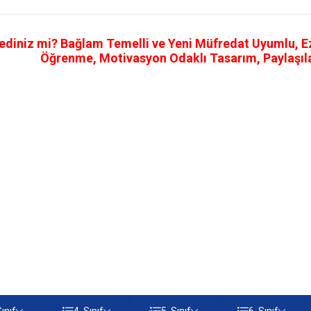
ediniz mi? Bağlam Temelli ve Yeni Müfredat Uyumlu, Ezb
Öğrenme, Motivasyon Odaklı Tasarım, Paylaşılab
Sınıf
4. Sınıf
5. Sınıf
6. Sınıf