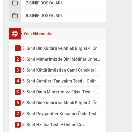
7.SINIF DOSYALARI
8.SINIF DOSYALARI
Yeni Eklenenler
1
5. Sınıf Din Kültürü ve Ahlak Bilgisi 4. Ünite: Mimarimizde Dini Motifler Çalışmaları
2
5. Sınıf Mimarimizde Dini Motifler Ünite Testi – Online Çöz
3
5. Sınıf Kültürümüzden Cami Örnekleri Testi – Online Çöz
4
5. Sınıf Camileri Tanıyalım Testi – Online Çöz
5
5. Sınıf Dinin Mimarimize Etkisi Testi – Online Çöz
6
5. Sınıf Din Kültürü ve Ahlak Bilgisi 4. Ünite: Peygamber Kıssaları Çalışmaları
7
5. Sınıf Peygamber Kıssaları Ünite Testi – Online Çöz
8
5. Sınıf Hz. İsa Testi – Online Çöz