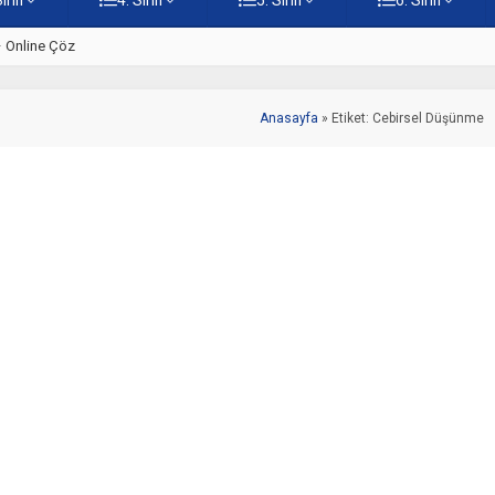
 – Online Çöz
5. Sınıf Kültürümüzden Cami Ö
Anasayfa
»
Etiket: Cebirsel Düşünme