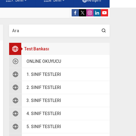
rnekleri Testi – Online Çöz
5. Sınıf Camil
Test Bankası
ONLINE OKUYUCU
1. SINIF TESTLERI
2. SINIF TESTLERI
3. SINIF TESTLERI
4. SINIF TESTLERI
5. SINIF TESTLERI