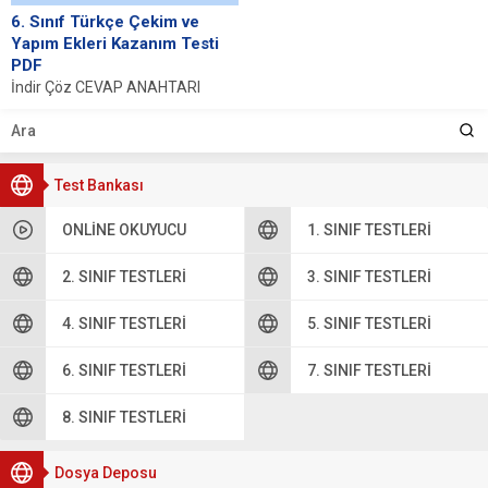
6. Sınıf Türkçe Çekim ve
Yapım Ekleri Kazanım Testi
PDF
İndir Çöz CEVAP ANAHTARI
Çekim Ekleri Nedir? Çekim ekleri,
Türkçede bir kelimenin anlamını
ve cümledeki...
Test Bankası
ONLINE OKUYUCU
1. SINIF TESTLERI
2. SINIF TESTLERI
3. SINIF TESTLERI
4. SINIF TESTLERI
5. SINIF TESTLERI
6. SINIF TESTLERI
7. SINIF TESTLERI
8. SINIF TESTLERI
Dosya Deposu