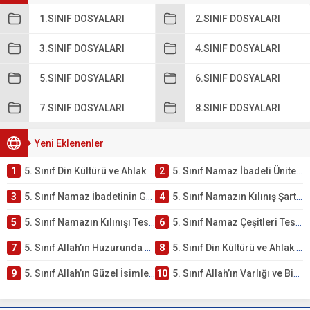
1.SINIF DOSYALARI
2.SINIF DOSYALARI
3.SINIF DOSYALARI
4.SINIF DOSYALARI
5.SINIF DOSYALARI
6.SINIF DOSYALARI
7.SINIF DOSYALARI
8.SINIF DOSYALARI
Yeni Eklenenler
1
5. Sınıf Din Kültürü ve Ahlak Bilgisi 2. Ünite: Namaz İbadeti Çalışmaları
2
5. Sınıf Namaz İbadeti Ünite Testi – Online Çöz
3
5. Sınıf Namaz İbadetinin Getirdiği Faydalar Testi
4
5. Sınıf Namazın Kılınış Şartları Testi
5
5. Sınıf Namazın Kılınışı Testi – Online Çöz
6
5. Sınıf Namaz Çeşitleri Testi – Online Çöz
7
5. Sınıf Allah’ın Huzurunda Olmak – Namaz İbadeti Testi
8
5. Sınıf Din Kültürü ve Ahlak Bilgisi 1. Ünite: Allah İnancı Çalışmaları
9
5. Sınıf Allah’ın Güzel İsimleri Testi – Online Çöz
10
5. Sınıf Allah’ın Varlığı ve Birliği Testi – Online Çöz