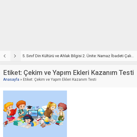
5. Sınıf Din Kültürü ve Ahlak Bilgisi 2. Ünite: Namaz İbadeti Çalışmaları
5. Sınıf Namaz İbadeti Ünite Testi – Online Çöz
5
Etiket:
Çekim ve Yapım Ekleri Kazanım Testi
Anasayfa
»
Etiket: Çekim ve Yapım Ekleri Kazanım Testi