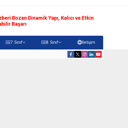
eri Bozan Dinamik Yapı, Kalıcı ve Etkin
ilir Başarı
7. Sınıf
8. Sınıf
İletişim
esti – Online Çöz
5. Sınıf Namaz