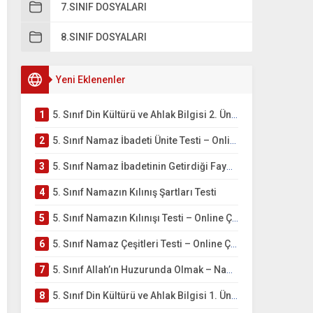
7.SINIF DOSYALARI
8.SINIF DOSYALARI
Yeni Eklenenler
1
5. Sınıf Din Kültürü ve Ahlak Bilgisi 2. Ünite: Namaz İbadeti Çalışmaları
2
5. Sınıf Namaz İbadeti Ünite Testi – Online Çöz
3
5. Sınıf Namaz İbadetinin Getirdiği Faydalar Testi
4
5. Sınıf Namazın Kılınış Şartları Testi
5
5. Sınıf Namazın Kılınışı Testi – Online Çöz
6
5. Sınıf Namaz Çeşitleri Testi – Online Çöz
7
5. Sınıf Allah’ın Huzurunda Olmak – Namaz İbadeti Testi
8
5. Sınıf Din Kültürü ve Ahlak Bilgisi 1. Ünite: Allah İnancı Çalışmaları