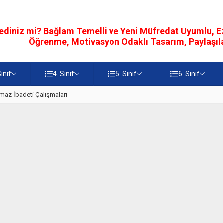
ediniz mi? Bağlam Temelli ve Yeni Müfredat Uyumlu, Ezb
Öğrenme, Motivasyon Odaklı Tasarım, Paylaşılab
Sınıf
4. Sınıf
5. Sınıf
6. Sınıf
Namaz İbadeti Çalışmaları
5. Sınıf Namaz İbadeti Ünite T