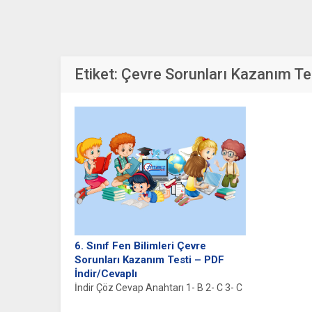
Etiket:
Çevre Sorunları Kazanım Te
6. Sınıf Fen Bilimleri Çevre
Sorunları Kazanım Testi – PDF
İndir/Cevaplı
İndir Çöz Cevap Anahtarı 1- B 2- C 3- C
4- A 5- A 6-...