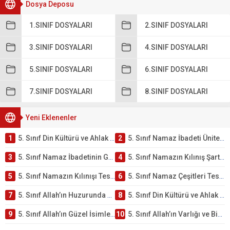
Dosya Deposu
1.SINIF DOSYALARI
2.SINIF DOSYALARI
3.SINIF DOSYALARI
4.SINIF DOSYALARI
5.SINIF DOSYALARI
6.SINIF DOSYALARI
7.SINIF DOSYALARI
8.SINIF DOSYALARI
Yeni Eklenenler
1
5. Sınıf Din Kültürü ve Ahlak Bilgisi 2. Ünite: Namaz İbadeti Çalışmaları
2
5. Sınıf Namaz İbadeti Ünite Testi – Online Çöz
3
5. Sınıf Namaz İbadetinin Getirdiği Faydalar Testi
4
5. Sınıf Namazın Kılınış Şartları Testi
5
5. Sınıf Namazın Kılınışı Testi – Online Çöz
6
5. Sınıf Namaz Çeşitleri Testi – Online Çöz
7
5. Sınıf Allah’ın Huzurunda Olmak – Namaz İbadeti Testi
8
5. Sınıf Din Kültürü ve Ahlak Bilgisi 1. Ünite: Allah İnancı Çalışmaları
9
5. Sınıf Allah’ın Güzel İsimleri Testi – Online Çöz
10
5. Sınıf Allah’ın Varlığı ve Birliği Testi – Online Çöz