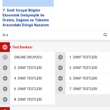
7. Sınıf Sosyal Bilgiler
Ekonomik Gelişmişlik ile
Üretim, Dağıtım ve Tüketim
Arasındaki Döngü Kazanım
Testi | PDF İndir
İndir Çöz Cevap Anahtarı 1. A
2. D 3. B 4. A 5. A 6. ...
Test Bankası
ONLINE OKUYUCU
1. SINIF TESTLERI
2. SINIF TESTLERI
3. SINIF TESTLERI
4. SINIF TESTLERI
5. SINIF TESTLERI
6. SINIF TESTLERI
7. SINIF TESTLERI
8. SINIF TESTLERI