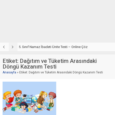
5. Sınıf Din Kültürü ve Ahlak Bilgisi 2. Ünite: Namaz İbadeti Çalışmaları
5. Sınıf Namaz İbadeti Ünite Testi – Online Çöz
5
Etiket:
Dağıtım ve Tüketim Arasındaki
Döngü Kazanım Testi
Anasayfa
»
Etiket: Dağıtım ve Tüketim Arasındaki Döngü Kazanım Testi