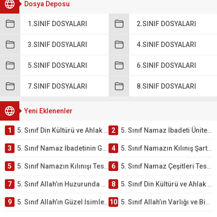
Dosya Deposu
1.SINIF DOSYALARI
2.SINIF DOSYALARI
3.SINIF DOSYALARI
4.SINIF DOSYALARI
5.SINIF DOSYALARI
6.SINIF DOSYALARI
7.SINIF DOSYALARI
8.SINIF DOSYALARI
Yeni Eklenenler
1
5. Sınıf Din Kültürü ve Ahlak Bilgisi 2. Ünite: Namaz İbadeti Çalışmaları
2
5. Sınıf Namaz İbadeti Ünite Testi – Online Çöz
3
5. Sınıf Namaz İbadetinin Getirdiği Faydalar Testi
4
5. Sınıf Namazın Kılınış Şartları Testi
5
5. Sınıf Namazın Kılınışı Testi – Online Çöz
6
5. Sınıf Namaz Çeşitleri Testi – Online Çöz
7
5. Sınıf Allah’ın Huzurunda Olmak – Namaz İbadeti Testi
8
5. Sınıf Din Kültürü ve Ahlak Bilgisi 1. Ünite: Allah İnancı Çalışmaları
9
5. Sınıf Allah’ın Güzel İsimleri Testi – Online Çöz
10
5. Sınıf Allah’ın Varlığı ve Birliği Testi – Online Çöz