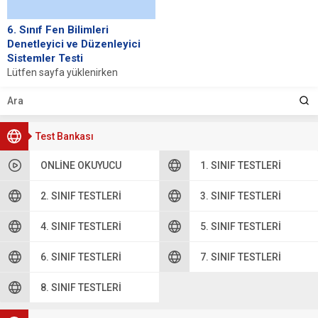
6. Sınıf Fen Bilimleri
Denetleyici ve Düzenleyici
Sistemler Testi
Lütfen sayfa yüklenirken
bekleyiniz, tarayıcınızda
javascript desteğinin etkin
olduğundan emin olunuz. Eğer
sayfa yüklenmediyse buraya...
Test Bankası
ONLINE OKUYUCU
1. SINIF TESTLERI
2. SINIF TESTLERI
3. SINIF TESTLERI
4. SINIF TESTLERI
5. SINIF TESTLERI
6. SINIF TESTLERI
7. SINIF TESTLERI
8. SINIF TESTLERI