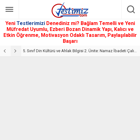
Yeni
Testlerimizi
Denediniz mi? Bağlam Temelli ve Yeni
Müfredat Uyumlu, Ezberi Bozan Dinamik Yapı, Kalıcı ve
Etkin Öğrenme, Motivasyon Odaklı Tasarım, Paylaşılabilir
Başarı
5. Sınıf Din Kültürü ve Ahlak Bilgisi 2. Ünite: Namaz İbadeti Çalışmaları
5. Sınıf Namaz İbadeti Ünite Testi – Online Çöz
5