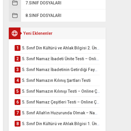
7.SINIF DOSYALARI
8.SINIF DOSYALARI
Yeni Eklenenler
1
5. Sınıf Din Kültürü ve Ahlak Bilgisi 2. Ünite: Namaz İbadeti Çalışmaları
2
5. Sınıf Namaz İbadeti Ünite Testi – Online Çöz
3
5. Sınıf Namaz İbadetinin Getirdiği Faydalar Testi
4
5. Sınıf Namazın Kılınış Şartları Testi
5
5. Sınıf Namazın Kılınışı Testi – Online Çöz
6
5. Sınıf Namaz Çeşitleri Testi – Online Çöz
7
5. Sınıf Allah’ın Huzurunda Olmak – Namaz İbadeti Testi
8
5. Sınıf Din Kültürü ve Ahlak Bilgisi 1. Ünite: Allah İnancı Çalışmaları