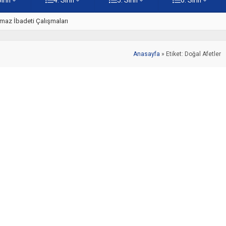
z
5. Sınıf Namaz İbadetinin Geti
Anasayfa
»
Etiket: Doğal Afetler