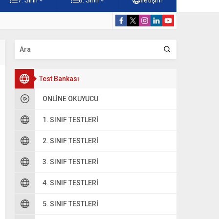
rdiği Faydalar Testi
5. Sınıf Namazı
Test Bankası
ONLINE OKUYUCU
1. SINIF TESTLERI
2. SINIF TESTLERI
3. SINIF TESTLERI
4. SINIF TESTLERI
5. SINIF TESTLERI