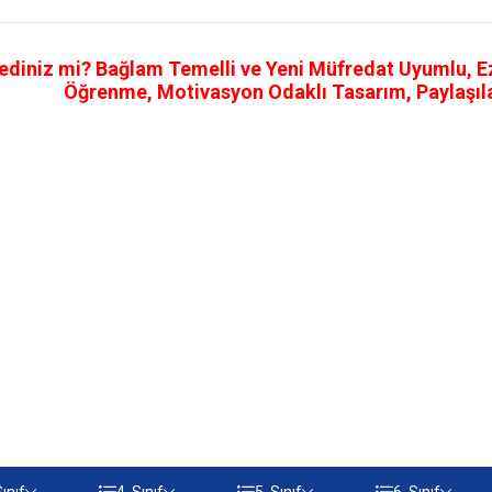
ediniz mi? Bağlam Temelli ve Yeni Müfredat Uyumlu, Ezb
Öğrenme, Motivasyon Odaklı Tasarım, Paylaşılab
Sınıf
4. Sınıf
5. Sınıf
6. Sınıf