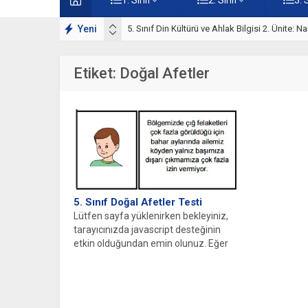
lışmaları
Yeni
5. Sınıf Namaz İbadeti Ünite Testi – Online Çö
Etiket:
Doğal Afetler
5. Sınıf Doğal Afetler Testi
Lütfen sayfa yüklenirken bekleyiniz,
tarayıcınızda javascript desteğinin
etkin olduğundan emin olunuz. Eğer
sayfa yüklenmediyse buraya...