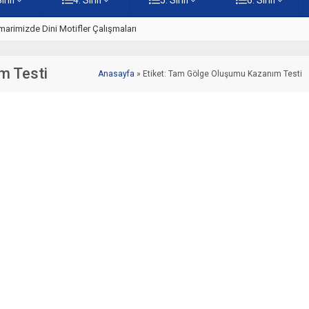
 – Online Çöz
5. Sınıf Kültürümüzden Cami Ö
m Testi
Anasayfa
»
Etiket: Tam Gölge Oluşumu Kazanım Testi