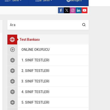
rnekleri Testi – Online Çöz
5. Sınıf Camil
Test Bankası
ONLINE OKUYUCU
1. SINIF TESTLERI
2. SINIF TESTLERI
3. SINIF TESTLERI
4. SINIF TESTLERI
5. SINIF TESTLERI