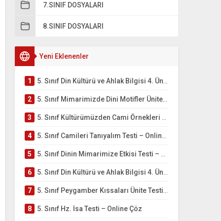
7.SINIF DOSYALARI
8.SINIF DOSYALARI
Yeni Eklenenler
1
5. Sınıf Din Kültürü ve Ahlak Bilgisi 4. Ünite: Mimarimizde Dini Motifler Çalışmaları
2
5. Sınıf Mimarimizde Dini Motifler Ünite Testi – Online Çöz
3
5. Sınıf Kültürümüzden Cami Örnekleri Testi – Online Çöz
4
5. Sınıf Camileri Tanıyalım Testi – Online Çöz
5
5. Sınıf Dinin Mimarimize Etkisi Testi – Online Çöz
6
5. Sınıf Din Kültürü ve Ahlak Bilgisi 4. Ünite: Peygamber Kıssaları Çalışmaları
7
5. Sınıf Peygamber Kıssaları Ünite Testi – Online Çöz
8
5. Sınıf Hz. İsa Testi – Online Çöz