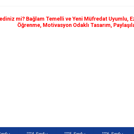
ediniz mi? Bağlam Temelli ve Yeni Müfredat Uyumlu, Ezb
Öğrenme, Motivasyon Odaklı Tasarım, Paylaşılab
Sınıf
4. Sınıf
5. Sınıf
6. Sınıf