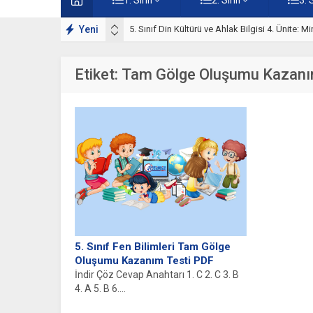
Motifler Çalışmaları
Yeni
5. Sınıf Mimarimizde Dini Motifler Ünite Testi
Etiket:
Tam Gölge Oluşumu Kazanı
5. Sınıf Fen Bilimleri Tam Gölge
Oluşumu Kazanım Testi PDF
İndir Çöz Cevap Anahtarı 1. C 2. C 3. B
4. A 5. B 6....