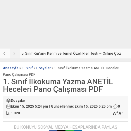
5. Sınıf Din Kültürü ve Ahlak Bilgisi 2. Ünite: Kur’an-ı Kerim Çalışmaları
5. Sınıf Kur’an-ı Kerim ve Temel Özellikleri Testi – Online Çöz
5
Anasayfa
»
1. Sınıf
»
Dosyalar
»
1. Sınıf İlkokuma Yazma ANETİL Heceleri
Pano Çalışması PDF
1. Sınıf İlkokuma Yazma ANETİL
Heceleri Pano Çalışması PDF
Dosyalar
Ekim 15, 2025 5:24 pm | Güncellenme: Ekim 15, 2025 5:25 pm
0
+
-
A
A
1.320
BU KONUYU SOSYAL MEDYA HESAPLARINDA PAYLAŞ