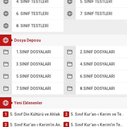
4. SINIF TESTLERI
5. SINIF TESTLERI
6. SINIF TESTLERI
7. SINIF TESTLERI
8. SINIF TESTLERI
Dosya Deposu
1.SINIF DOSYALARI
2.SINIF DOSYALARI
3.SINIF DOSYALARI
4.SINIF DOSYALARI
5.SINIF DOSYALARI
6.SINIF DOSYALARI
7.SINIF DOSYALARI
8.SINIF DOSYALARI
Yeni Eklenenler
1
5. Sınıf Din Kültürü ve Ahlak Bilgisi 2. Ünite: Kur’an-ı Kerim Çalışmaları
2
5. Sınıf Kur’an-ı Kerim ve Temel Özellikleri Testi – Online Çöz
3
5. Sınıf Kur’an-ı Kerim’in Ana Konuları Testi – Online Çöz
4
5. Sınıf Kur’an-ı Kerim’in Temel Özellikleri ve Önemi Testi – Online Çöz