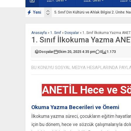
lışmaları
Yeni
5. Sınıf Namaz İbadeti Ünite Testi – Online Çö
Anasayfa
»
1. Sınıf
»
Dosyalar
»
1. Sınıf İlkokuma Yazma ANET
1. Sınıf İlkokuma Yazma ANE
Dosyalar
Ekim 20, 2025 4:35 pm
0
1.173
BU KONUYU SOSYAL MEDYA HESAPLARINDA PAYL
ANETİL Hece ve Sö
Okuma Yazma Becerileri ve Önemi
İlkokuma yazma süreci, çocukların eğitim hayatların
için bu dönem, hece ve sözcük çalışmalarıyla dol