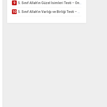
9
5. Sınıf Allah’ın Güzel İsimleri Testi – Online Çöz
10
5. Sınıf Allah’ın Varlığı ve Birliği Testi – Online Çöz