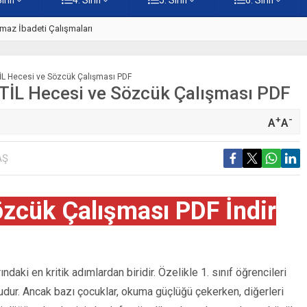
z
5. Sınıf Namaz İbadetinin Geti
İL Hecesi ve Sözcük Çalışması PDF
TİL Hecesi ve Sözcük Çalışması PDF
+
-
A
A
AŞ
zcük Çalışması PDF İndir
daki en kritik adımlardan biridir. Özelikle 1. sınıf öğrencileri
udur. Ancak bazı çocuklar, okuma güçlüğü çekerken, diğerleri