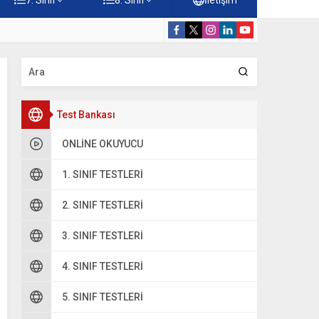
rdiği Faydalar Testi
5. Sınıf Namazı
Test Bankası
ONLINE OKUYUCU
1. SINIF TESTLERI
2. SINIF TESTLERI
3. SINIF TESTLERI
4. SINIF TESTLERI
5. SINIF TESTLERI