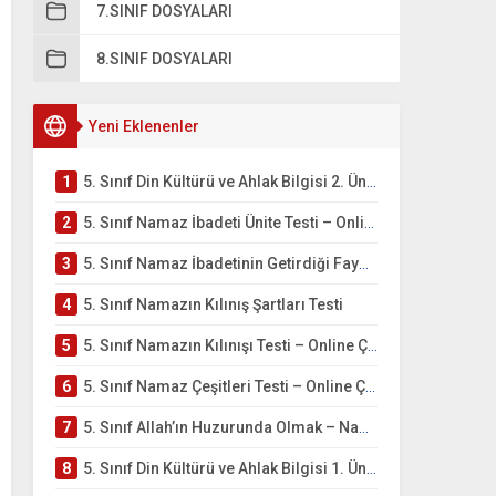
7.SINIF DOSYALARI
8.SINIF DOSYALARI
Yeni Eklenenler
1
5. Sınıf Din Kültürü ve Ahlak Bilgisi 2. Ünite: Namaz İbadeti Çalışmaları
2
5. Sınıf Namaz İbadeti Ünite Testi – Online Çöz
3
5. Sınıf Namaz İbadetinin Getirdiği Faydalar Testi
4
5. Sınıf Namazın Kılınış Şartları Testi
5
5. Sınıf Namazın Kılınışı Testi – Online Çöz
6
5. Sınıf Namaz Çeşitleri Testi – Online Çöz
7
5. Sınıf Allah’ın Huzurunda Olmak – Namaz İbadeti Testi
8
5. Sınıf Din Kültürü ve Ahlak Bilgisi 1. Ünite: Allah İnancı Çalışmaları