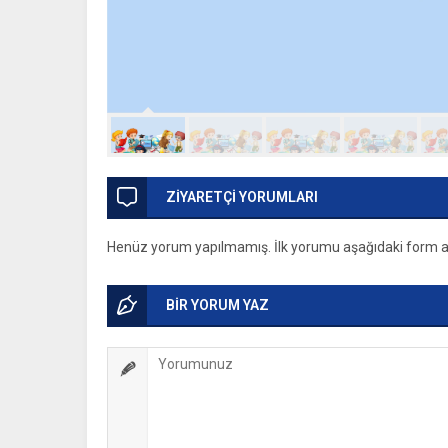
ZİYARETÇİ YORUMLARI
Henüz yorum yapılmamış. İlk yorumu aşağıdaki form arac
BİR YORUM YAZ