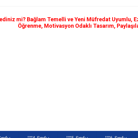
ediniz mi? Bağlam Temelli ve Yeni Müfredat Uyumlu, Ezb
Öğrenme, Motivasyon Odaklı Tasarım, Paylaşılab
Sınıf
4. Sınıf
5. Sınıf
6. Sınıf