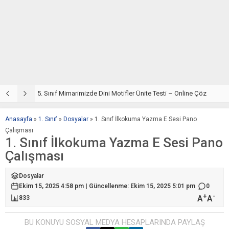
5. Sınıf Din Kültürü ve Ahlak Bilgisi 4. Ünite: Mimarimizde Dini Motifler Çalışmaları
5. Sınıf Mimarimizde Dini Motifler Ünite Testi – Online Çöz
5
Anasayfa
»
1. Sınıf
»
Dosyalar
»
1. Sınıf İlkokuma Yazma E Sesi Pano
Çalışması
1. Sınıf İlkokuma Yazma E Sesi Pano
Çalışması
Dosyalar
Ekim 15, 2025 4:58 pm | Güncellenme: Ekim 15, 2025 5:01 pm
0
+
-
A
A
833
BU KONUYU SOSYAL MEDYA HESAPLARINDA PAYLAŞ