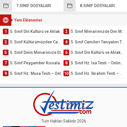
7.SINIF DOSYALARI
8.SINIF DOSYALARI
Yeni Eklenenler
1
5. Sınıf Din Kültürü ve Ahlak Bilgisi 4. Ünite: Mimarimizde Dini Motifler Çalışmaları
2
5. Sınıf Mimarimizde Dini Motifler Ünite Testi – Online Çöz
3
5. Sınıf Kültürümüzden Cami Örnekleri Testi – Online Çöz
4
5. Sınıf Camileri Tanıyalım Testi – Online Çöz
5
5. Sınıf Dinin Mimarimize Etkisi Testi – Online Çöz
6
5. Sınıf Din Kültürü ve Ahlak Bilgisi 4. Ünite: Peygamber Kıssaları Çalışmaları
7
5. Sınıf Peygamber Kıssaları Ünite Testi – Online Çöz
8
5. Sınıf Hz. İsa Testi – Online Çöz
9
5. Sınıf Hz. Musa Testi – Online Çöz
10
5. Sınıf Hz. İbrahim Testi – Online Çöz
Tüm Hakları Saklıdır 2026