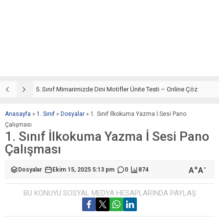
5. Sınıf Din Kültürü ve Ahlak Bilgisi 4. Ünite: Mimarimizde Dini Motifler Çalışmaları
5. Sınıf Mimarimizde Dini Motifler Ünite Testi – Online Çöz
5
Anasayfa
»
1. Sınıf
»
Dosyalar
»
1. Sınıf İlkokuma Yazma İ Sesi Pano
Çalışması
1. Sınıf İlkokuma Yazma İ Sesi Pano
Çalışması
+
-
A
A
Dosyalar
Ekim 15, 2025 5:13 pm
0
874
BU KONUYU SOSYAL MEDYA HESAPLARINDA PAYLAŞ