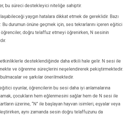
r, bu süreci destekleyici niteliğe sahiptir.
ılaşabileceği yaygın hatalara dikkat etmek de gereklidir. Bazı
ir. Bu durumun önüne geçmek için, ses tekrarlarını içeren eğitici
 öğrenciler, doğru telaffuz etmeyi öğrenirken, N sesinin
dır.
etkinliklerle desteklendiğinde daha etkili hale gelir. N sesi ile
 çekmekte ve öğrenme süreçlerini neşelendirerek pekiştirmektedir.
bulmacalar ve şarkılar önerilmektedir.
 eğitici oyunlar, öğrencilerin bu sesi daha iyi anlamalarına
zırlamak, çocukların hem eğlenmesini sağlar hem de N sesi ile
Kartların üzerine, “N” ile başlayan hayvan isimleri, eşyalar veya
eşleştirirken, aynı zamanda sesin doğru telaffuzunu da