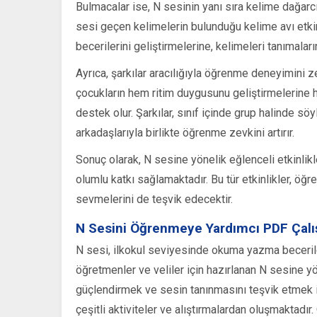
Bulmacalar ise, N sesinin yanı sıra kelime dağarcığ
sesi geçen kelimelerin bulunduğu kelime avı etkinl
becerilerini geliştirmelerine, kelimeleri tanımalar
Ayrıca, şarkılar aracılığıyla öğrenme deneyimini 
çocukların hem ritim duygusunu geliştirmelerine h
destek olur. Şarkılar, sınıf içinde grup halinde söy
arkadaşlarıyla birlikte öğrenme zevkini artırır.
Sonuç olarak, N sesine yönelik eğlenceli etkinlik
olumlu katkı sağlamaktadır. Bu tür etkinlikler, öğre
sevmelerini de teşvik edecektir.
N Sesini Öğrenmeye Yardımcı PDF Çalı
N sesi, ilkokul seviyesinde okuma yazma becerileri
öğretmenler ve veliler için hazırlanan N sesine yö
güçlendirmek ve sesin tanınmasını teşvik etmek içi
çeşitli aktiviteler ve alıştırmalardan oluşmaktadır