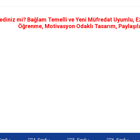
ediniz mi? Bağlam Temelli ve Yeni Müfredat Uyumlu, Ezb
Öğrenme, Motivasyon Odaklı Tasarım, Paylaşılab
Sınıf
4. Sınıf
5. Sınıf
6. Sınıf