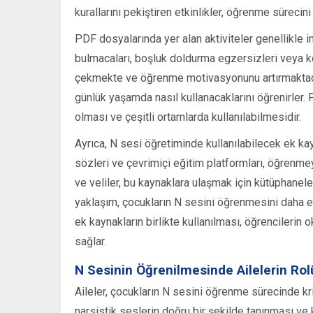
kurallarını pekiştiren etkinlikler, öğrenme sürecini
PDF dosyalarında yer alan aktiviteler genellikle in
bulmacaları, boşluk doldurma egzersizleri veya keli
çekmekte ve öğrenme motivasyonunu artırmaktadır
günlük yaşamda nasıl kullanacaklarını öğrenirler. P
olması ve çeşitli ortamlarda kullanılabilmesidir.
Ayrıca, N sesi öğretiminde kullanılabilecek ek kayn
sözleri ve çevrimiçi eğitim platformları, öğrenm
ve veliler, bu kaynaklara ulaşmak için kütüphaneleri
yaklaşım, çocukların N sesini öğrenmesini daha etk
ek kaynakların birlikte kullanılması, öğrencilerin
sağlar.
N Sesinin Öğrenilmesinde Ailelerin Rol
Aileler, çocukların N sesini öğrenme sürecinde kr
narsistik seslerin doğru bir şekilde tanınması ve k