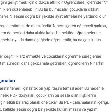
ını geliştirmek için oldukça etkilidir. Öğrencilere, içlerinde “N”
ikleri düzenlenebilir. Bu tür bulmacalar, çocukların dikkat
ına ve N sesini doğru bir şekilde ayırt etmelerine yardımcı olur.
zenginleştirmek de mümkündür. N sesi içeren eğlenceli şarkılar,
em de sesleri daha akılda kalıcı bir şekilde öğrenmelerine
lenebilir ya da dans eşliğinde öğretilebilir, bu da çocukların
ler çeşitlilik arz etmekte ve çocukların öğrenme süreçlerine
tim sürecini daha çekici hale getirirken, öğrencilerin N harfini
şmaları
nin temeli için kritik bir yapı taşını temsil eder. Bu nedenle,
nelik PDF dosyaları, çocukların bu sesle olan ilişkilerini
n etkili bir araç olarak öne çıkar. Bu PDF çalışmalarının içeriği,
. Özellikle sesin doğru bir şekilde kullanılmasını ve yazım