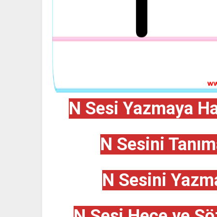
N Sesi Yazmaya Haz
N Sesini Tanım
N Sesini Yazma
N Sesi Hece ve Sö