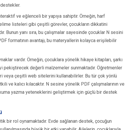
 destekler.
teraktif ve eğlenceli bir yapıya sahiptir. Örneğin, harf
me listeleri gibi çeşitli görevler, çocukların dikkatini
. Bunun yanı sıra, bu çalışmalar sayesinde çocuklar N sesini
DF formatının avantajı, bu materyallerin kolayca erişilebilir
aklar vardır. Örneğin, çocuklara yönelik hikaye kitapları, şarkı
eyi pekiştirecek değerli malzemeler sunmaktadır. Öğretmenler
 veya çeşitli web sitelerini kullanabilirler. Bu tür çok yönlü
ili ve kalıcı kılacaktır. N sesine yönelik PDF çalışmalarının ve
 okuma yazma yeteneklerini geliştirmek için güçlü bir destek
ü
itik bir rol oynamaktadır. Evde sağlanan destek, çocuğun
ullanılmasında büyük bir etki yapabilir. Ailelerin, çocuklarıyla