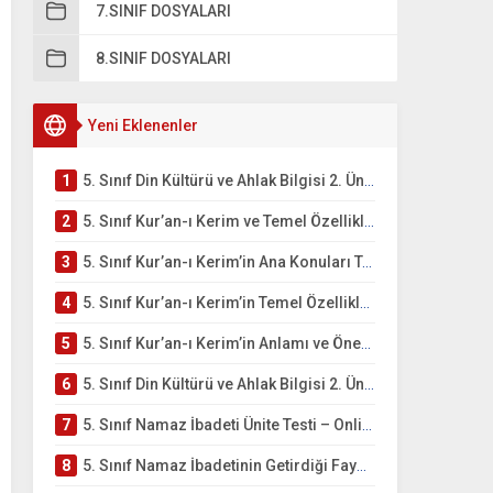
7.SINIF DOSYALARI
8.SINIF DOSYALARI
Yeni Eklenenler
1
5. Sınıf Din Kültürü ve Ahlak Bilgisi 2. Ünite: Kur’an-ı Kerim Çalışmaları
2
5. Sınıf Kur’an-ı Kerim ve Temel Özellikleri Testi – Online Çöz
3
5. Sınıf Kur’an-ı Kerim’in Ana Konuları Testi – Online Çöz
4
5. Sınıf Kur’an-ı Kerim’in Temel Özellikleri ve Önemi Testi – Online Çöz
5
5. Sınıf Kur’an-ı Kerim’in Anlamı ve Önemi Testi – Online Çöz
6
5. Sınıf Din Kültürü ve Ahlak Bilgisi 2. Ünite: Namaz İbadeti Çalışmaları
7
5. Sınıf Namaz İbadeti Ünite Testi – Online Çöz
8
5. Sınıf Namaz İbadetinin Getirdiği Faydalar Testi