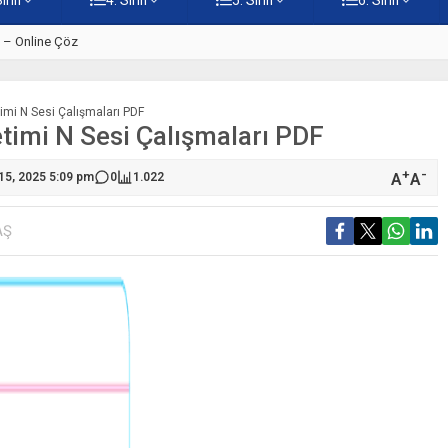
ti – Online Çöz
5. Sınıf Kur’an-ı Kerim’in Ana 
imi N Sesi Çalışmaları PDF
timi N Sesi Çalışmaları PDF
+
-
A
A
 15, 2025 5:09 pm
0
1.022
AŞ