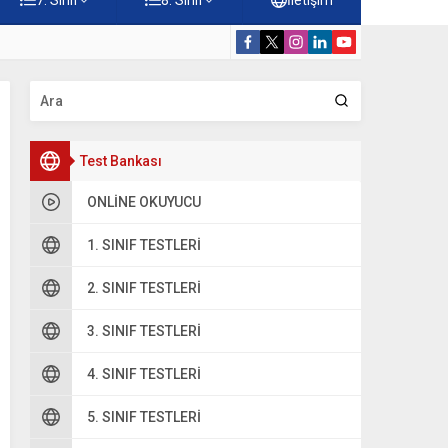
Konuları Testi – Online Çöz
5. Sınıf Kur’a
Test Bankası
ONLINE OKUYUCU
1. SINIF TESTLERI
2. SINIF TESTLERI
3. SINIF TESTLERI
4. SINIF TESTLERI
5. SINIF TESTLERI