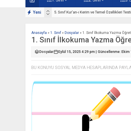
ışmaları
Yeni
5. Sınıf Kur’an-ı Kerim ve Temel Özellikleri Tes
Anasayfa
»
1. Sınıf
»
Dosyalar
»
1. Sınıf İlkokuma Yazma Öğret
1. Sınıf İlkokuma Yazma Öğre
Dosyalar
Eylül 15, 2025 4:29 pm | Güncellenme: Ekim
BU KONUYU SOSYAL MEDYA HESAPLARINDA PAYL