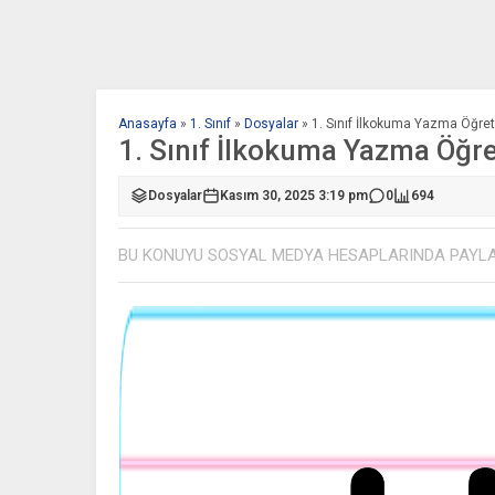
Anasayfa
»
1. Sınıf
»
Dosyalar
»
1. Sınıf İlkokuma Yazma Öğreti
1. Sınıf İlkokuma Yazma Öğre
Dosyalar
Kasım 30, 2025 3:19 pm
0
694
BU KONUYU SOSYAL MEDYA HESAPLARINDA PAYL