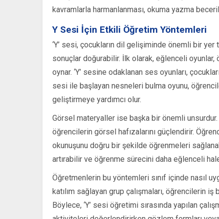
kavramlarla harmanlanması, okuma yazma beceriler
Y Sesi İçin Etkili Öğretim Yöntemleri
‘Y’ sesi, çocukların dil gelişiminde önemli bir yer
sonuçlar doğurabilir. İlk olarak, eğlenceli oyunla
oynar. ‘Y’ sesine odaklanan ses oyunları, çocuklar
sesi ile başlayan nesneleri bulma oyunu, öğrenciler
geliştirmeye yardımcı olur.
Görsel materyaller ise başka bir önemli unsurdur. ‘Y’
öğrencilerin görsel hafızalarını güçlendirir. Öğrenci
okunuşunu doğru bir şekilde öğrenmeleri sağlanabi
artırabilir ve öğrenme sürecini daha eğlenceli hale 
Öğretmenlerin bu yöntemleri sınıf içinde nasıl uyg
katılım sağlayan grup çalışmaları, öğrencilerin iş 
Böylece, ‘Y’ sesi öğretimi sırasında yapılan çalış
aktiviteleri değerlendirirken gözlem formları vey