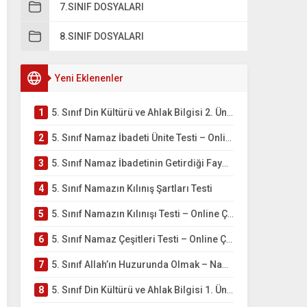
7.SINIF DOSYALARI
8.SINIF DOSYALARI
Yeni Eklenenler
1
5. Sınıf Din Kültürü ve Ahlak Bilgisi 2. Ünite: Namaz İbadeti Çalışmaları
2
5. Sınıf Namaz İbadeti Ünite Testi – Online Çöz
3
5. Sınıf Namaz İbadetinin Getirdiği Faydalar Testi
4
5. Sınıf Namazın Kılınış Şartları Testi
5
5. Sınıf Namazın Kılınışı Testi – Online Çöz
6
5. Sınıf Namaz Çeşitleri Testi – Online Çöz
7
5. Sınıf Allah’ın Huzurunda Olmak – Namaz İbadeti Testi
8
5. Sınıf Din Kültürü ve Ahlak Bilgisi 1. Ünite: Allah İnancı Çalışmaları