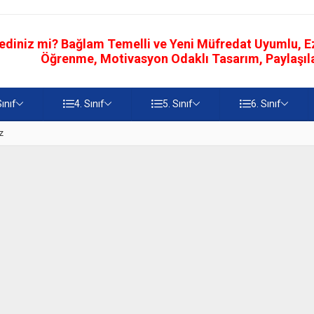
ediniz mi? Bağlam Temelli ve Yeni Müfredat Uyumlu, Ezb
Öğrenme, Motivasyon Odaklı Tasarım, Paylaşılab
Sınıf
4. Sınıf
5. Sınıf
6. Sınıf
z
5. Sınıf Namaz İbadetinin Geti