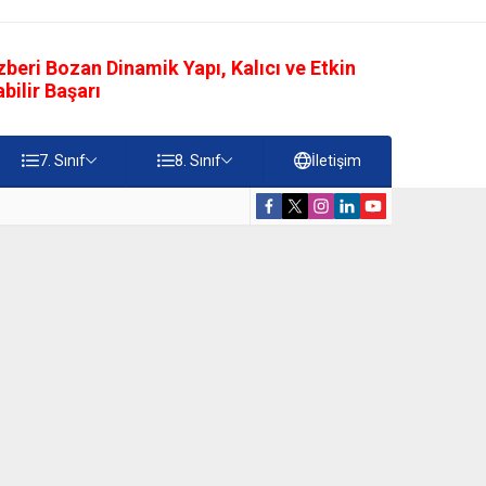
eri Bozan Dinamik Yapı, Kalıcı ve Etkin
ilir Başarı
7. Sınıf
8. Sınıf
İletişim
rdiği Faydalar Testi
5. Sınıf Namazı