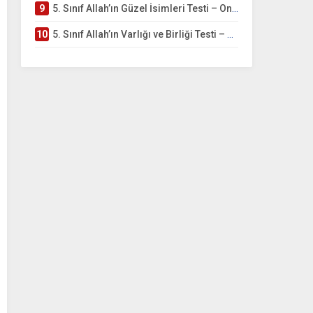
9
5. Sınıf Allah’ın Güzel İsimleri Testi – Online Çöz
10
5. Sınıf Allah’ın Varlığı ve Birliği Testi – Online Çöz