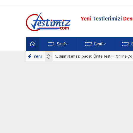
Yeni
Testlerimizi
Den
1. Sınıf
2. Sınıf
3. 
lışmaları
Yeni
5. Sınıf Namaz İbadeti Ünite Testi – Online Çö