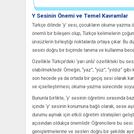
Y Sesinin Önemi ve Temel Kavramlar
Türkçe dilinde ‘y’ sesi, çocukların okuma-yazma öğ
önemli bir bileşeni olup, Türkçe kelimelerin çoğunda
ünsüzlerin birleştiği noktalarda ortaya çıkar. Bu du
sesini doğru bir biçimde tanıma ve kullanma becer
Özellikle Türkçe’deki ‘yarı ünlü’ özellikteki bu se
olabilmektedir. Örneğin, “yaz”, “yüz”, “yıldız” gib
son hecede ya da ortada bir geçiş sesi olarak karş
ve içselleştirmesi, okuma-yazma sürecinde soyut
Bununla birlikte, ‘y’ sesinin öğretimi sırasında baz
içinde ‘y’ sesinin konumuna bağlı olarak, sese aş
durumu aşmak için etkili öğretim stratejileri gel
açısından oldukça önemlidir. Öğrencilere bu sesi 
genişletmelerine ve sesleri doğru bir şekilde ayır