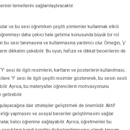
inin temellerini sağlamlaştıracaktır.
 tutar ve bu sesi öğretirken çeşitli yöntemler kullanmak etkili
r, öğrenmeyi daha çekici hale getirme konusunda büyük bir rol
ın bu sesi tanımasına ve kullanmasına yardımcı olur. Örneğin, ‘y’
in dikkatini çekebilir. Bu oyun, hafıza ve dikkat becerilerini de
 sesi ile ilgili resimlerin, kartların ve posterlerin kullanılması,
lere ‘Y’ sesi ile ilgili çeşitli resimler göstererek, bu sesin sesli
lir. Ayrıca, bu materyaller öğrencilerin motivasyonunu
getirebilir.
ulayacağına dair stratejiler geliştirmek de önemlidir. Aktif
birliği yapmasını ve sosyal beceriler geliştirmesini sağlar.
malar, kalıcı öğrenme sağlayabilir. Ayrıca, öğretmenler bu
a çocukların kendi kendini değerlendirmesine olanak tanıyan