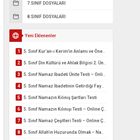
7.SINIF DOSYALARI
8.SINIF DOSYALARI
Yeni Eklenenler
1
5. Sınıf Kur’an-ı Kerim’in Anlamı ve Önemi Testi – Online Çöz
2
5. Sınıf Din Kültürü ve Ahlak Bilgisi 2. Ünite: Namaz İbadeti Çalışmaları
3
5. Sınıf Namaz İbadeti Ünite Testi – Online Çöz
4
5. Sınıf Namaz İbadetinin Getirdiği Faydalar Testi
5
5. Sınıf Namazın Kılınış Şartları Testi
6
5. Sınıf Namazın Kılınışı Testi – Online Çöz
7
5. Sınıf Namaz Çeşitleri Testi – Online Çöz
8
5. Sınıf Allah’ın Huzurunda Olmak – Namaz İbadeti Testi