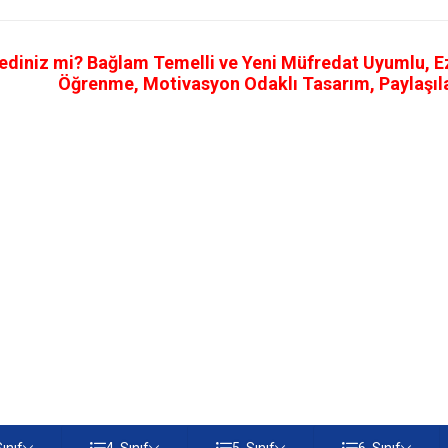
ediniz mi? Bağlam Temelli ve Yeni Müfredat Uyumlu, Ezb
Öğrenme, Motivasyon Odaklı Tasarım, Paylaşılab
Sınıf
4. Sınıf
5. Sınıf
6. Sınıf