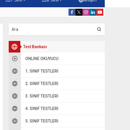
esti – Online Çöz
5. Sınıf Namaz
Test Bankası
ONLINE OKUYUCU
1. SINIF TESTLERI
2. SINIF TESTLERI
3. SINIF TESTLERI
4. SINIF TESTLERI
5. SINIF TESTLERI