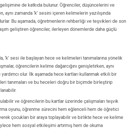
gelişimine de katkıda bulunur. Öğrenciler, düşüncelerini ve
ken, aynı zamanda ‘k’ sesini içeren kelimelerin yazılışında
ulurlar. Bu aşamada, öğretmenlerin rehberliği ve teşvikleri de son
aşım geliştiren öğrenciler, ilerleyen dönemlerde daha güçlü
, ‘k’ sesi ile başlayan hece ve kelimeleri tanımalarına yönelik
ışmalar, öğrencilerin kelime dağarcığını genişletirken, aynı
yardımcı olur. İlk aşamada hece kartları kullanmak etkili bir
eri tanımaları ve bu heceleri doğru bir biçimde birleştirip
anabilir.
urulabilir ve öğrencilerin bu kartlar üzerinde çalışmaları teşvik
şturma oyunu, öğrenme sürecini hem eğlenceli hem de öğretici
eyerek çocukları bir araya toplayabilir ve birlikte hece ve kelime
 Böylece hem sosyal etkileşimi artırmış hem de okuma