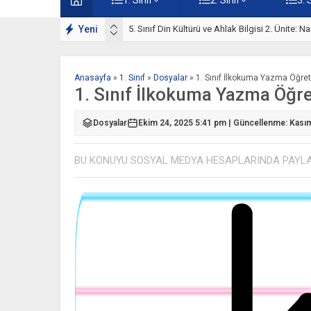
Yeni
5. Sınıf Din Kültürü ve Ahlak Bilgisi 2. Ünite: 
Anasayfa
»
1. Sınıf
»
Dosyalar
»
1. Sınıf İlkokuma Yazma Öğret
1. Sınıf İlkokuma Yazma Öğre
Dosyalar
Ekim 24, 2025 5:41 pm | Güncellenme: Kası
BU KONUYU SOSYAL MEDYA HESAPLARINDA PAYL