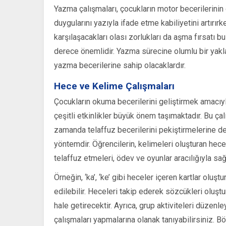
Yazma çalışmaları, çocukların motor becerilerinin 
duygularını yazıyla ifade etme kabiliyetini artırır
karşılaşacakları olası zorlukları da aşma fırsatı b
derece önemlidir. Yazma sürecine olumlu bir yakl
yazma becerilerine sahip olacaklardır.
Hece ve Kelime Çalışmaları
Çocukların okuma becerilerini geliştirmek amacıyla
çeşitli etkinlikler büyük önem taşımaktadır. Bu çal
zamanda telaffuz becerilerini pekiştirmelerine de 
yöntemdir. Öğrencilerin, kelimeleri oluşturan hecel
telaffuz etmeleri, ödev ve oyunlar aracılığıyla sağl
Örneğin, ‘ka’, ‘ke’ gibi heceler içeren kartlar oluşt
edilebilir. Heceleri takip ederek sözcükleri olu
hale getirecektir. Ayrıca, grup aktiviteleri düzenl
çalışmaları yapmalarına olanak tanıyabilirsiniz.