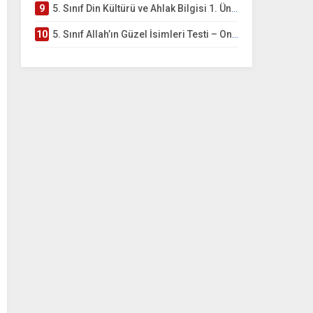
9
5. Sınıf Din Kültürü ve Ahlak Bilgisi 1. Ünite: Allah İnancı Çalışmaları
10
5. Sınıf Allah’ın Güzel İsimleri Testi – Online Çöz