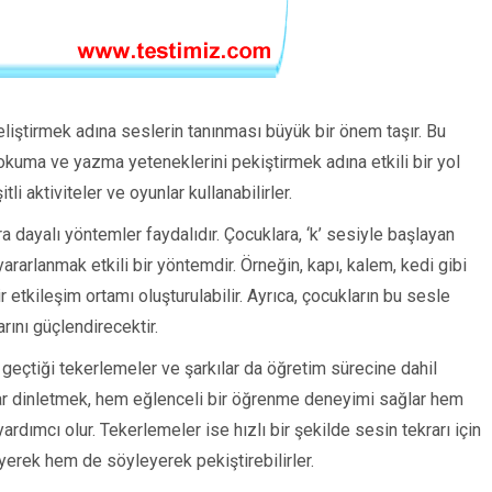
eliştirmek adına seslerin tanınması büyük bir önem taşır. Bu
okuma ve yazma yeteneklerini pekiştirmek adına etkili bir yol
li aktiviteler ve oyunlar kullanabilirler.
ara dayalı yöntemler faydalıdır. Çocuklara, ‘k’ sesiyle başlayan
ararlanmak etkili bir yöntemdir. Örneğin, kapı, kalem, kedi gibi
r etkileşim ortamı oluşturulabilir. Ayrıca, çocukların bu sesle
larını güçlendirecektir.
n geçtiği tekerlemeler ve şarkılar da öğretim sürecine dahil
kılar dinletmek, hem eğlenceli bir öğrenme deneyimi sağlar hem
rdımcı olur. Tekerlemeler ise hızlı bir şekilde sesin tekrarı için
eyerek hem de söyleyerek pekiştirebilirler.