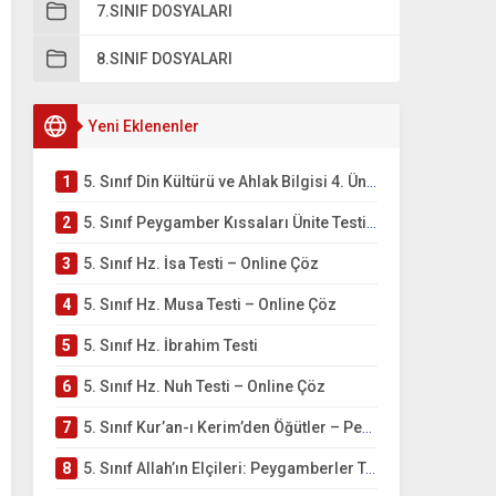
7.SINIF DOSYALARI
8.SINIF DOSYALARI
Yeni Eklenenler
1
5. Sınıf Din Kültürü ve Ahlak Bilgisi 4. Ünite: Peygamber Kıssaları Çalışmaları
2
5. Sınıf Peygamber Kıssaları Ünite Testi – Online Çöz
3
5. Sınıf Hz. İsa Testi – Online Çöz
4
5. Sınıf Hz. Musa Testi – Online Çöz
5
5. Sınıf Hz. İbrahim Testi
6
5. Sınıf Hz. Nuh Testi – Online Çöz
7
5. Sınıf Kur’an-ı Kerim’den Öğütler – Peygamber Kıssaları Testi – Online Çöz
8
5. Sınıf Allah’ın Elçileri: Peygamberler Testi – Online Çöz