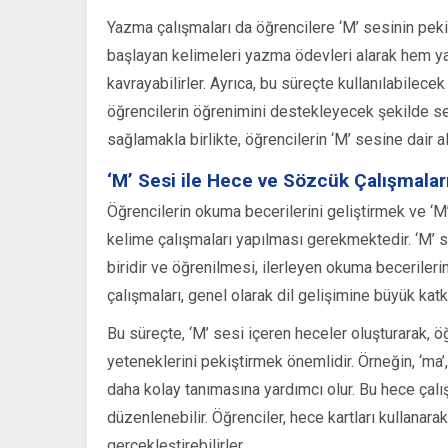
Yazma çalışmaları da öğrencilere ‘M’ sesinin pekiş
başlayan kelimeleri yazma ödevleri alarak hem yaz
kavrayabilirler. Ayrıca, bu süreçte kullanılabilece
öğrencilerin öğrenimini destekleyecek şekilde seç
sağlamakla birlikte, öğrencilerin ‘M’ sesine dair alg
‘M’ Sesi ile Hece ve Sözcük Çalışmalar
Öğrencilerin okuma becerilerini geliştirmek ve ‘M’
kelime çalışmaları yapılması gerekmektedir. ‘M
biridir ve öğrenilmesi, ilerleyen okuma becerilerin
çalışmaları, genel olarak dil gelişimine büyük katk
Bu süreçte, ‘M’ sesi içeren heceler oluşturarak, ö
yeteneklerini pekiştirmek önemlidir. Örneğin, ‘ma’,
daha kolay tanımasına yardımcı olur. Bu hece çalış
düzenlenebilir. Öğrenciler, hece kartları kullanara
gerçekleştirebilirler.