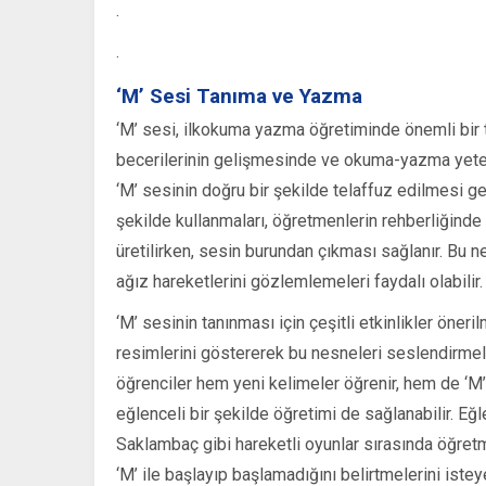
.
.
‘M’ Sesi Tanıma ve Yazma
‘M’ sesi, ilkokuma yazma öğretiminde önemli bir t
becerilerinin gelişmesinde ve okuma-yazma yetenek
‘M’ sesinin doğru bir şekilde telaffuz edilmesi g
şekilde kullanmaları, öğretmenlerin rehberliğinde 
üretilirken, sesin burundan çıkması sağlanır. Bu n
ağız hareketlerini gözlemlemeleri faydalı olabilir.
‘M’ sesinin tanınması için çeşitli etkinlikler öneri
resimlerini göstererek bu nesneleri seslendirmele
öğrenciler hem yeni kelimeler öğrenir, hem de ‘M’ se
eğlenceli bir şekilde öğretimi de sağlanabilir. Eğl
Saklambaç gibi hareketli oyunlar sırasında öğretm
‘M’ ile başlayıp başlamadığını belirtmelerini isteye