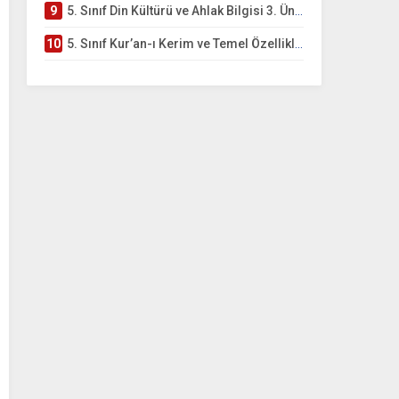
9
5. Sınıf Din Kültürü ve Ahlak Bilgisi 3. Ünite: Kur’an-ı Kerim Çalışmaları
10
5. Sınıf Kur’an-ı Kerim ve Temel Özellikleri Testi – Online Çöz