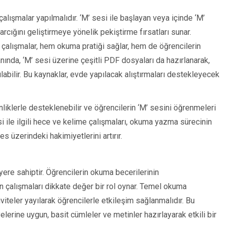
alışmalar yapılmalıdır. ‘M’ sesi ile başlayan veya içinde ‘M’
rcığını geliştirmeye yönelik pekiştirme fırsatları sunar.
n çalışmalar, hem okuma pratiği sağlar, hem de öğrencilerin
ında, ‘M’ sesi üzerine çeşitli PDF dosyaları da hazırlanarak,
abilir. Bu kaynaklar, evde yapılacak alıştırmaları destekleyecek
liklerle desteklenebilir ve öğrencilerin ‘M’ sesini öğrenmeleri
si ile ilgili hece ve kelime çalışmaları, okuma yazma sürecinin
s üzerindeki hakimiyetlerini artırır.
ere sahiptir. Öğrencilerin okuma becerilerinin
n çalışmaları dikkate değer bir rol oynar. Temel okuma
viteler yayılarak öğrencilerle etkileşim sağlanmalıdır. Bu
lerine uygun, basit cümleler ve metinler hazırlayarak etkili bir