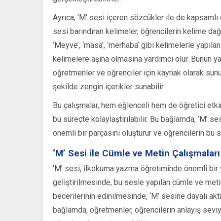
Ayrıca, ‘M’ sesi içeren sözcükler ile de kapsamlı ç
sesi barındıran kelimeler, öğrencilerin kelime dağa
‘Meyve’, ‘masa’, ‘merhaba’ gibi kelimelerle yapıla
kelimelere aşina olmasına yardımcı olur. Bunun yan
öğretmenler ve öğrenciler için kaynak olarak sunul
şekilde zengin içerikler sunabilir.
Bu çalışmalar, hem eğlenceli hem de öğretici etkin
bu süreçte kolaylaştırılabilir. Bu bağlamda, ‘M’ se
önemli bir parçasını oluşturur ve öğrencilerin bu se
‘M’ Sesi ile Cümle ve Metin Çalışmaları
‘M’ sesi, ilkokuma yazma öğretiminde önemli bir y
geliştirilmesinde, bu sesle yapılan cümle ve meti
becerilerinin edinilmesinde, ‘M’ sesine dayalı akti
bağlamda, öğretmenler, öğrencilerin anlayış seviye