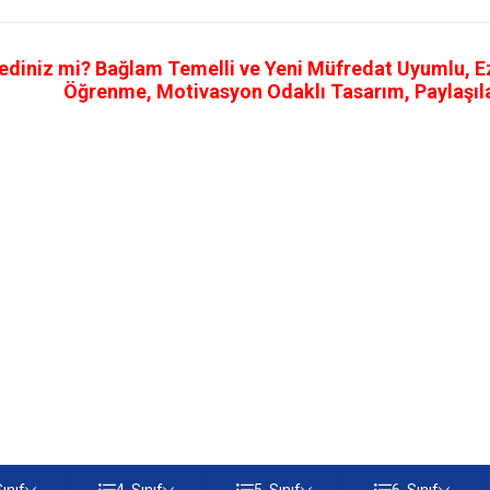
ediniz mi? Bağlam Temelli ve Yeni Müfredat Uyumlu, Ezb
Öğrenme, Motivasyon Odaklı Tasarım, Paylaşılab
Sınıf
4. Sınıf
5. Sınıf
6. Sınıf