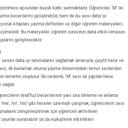
tirilmesi açısından büyük katkı sunmaktadır. Öğrenciler, ‘M’ ile
ma becerilerini geliştirebilir, hem de bu sesi daha iyi
k çocuk kitapları, yazma defterleri ve diğer öğretim materyalleri,
ilmelidir. Bu materyaller, öğretim sürecinin daha etkili olmasını
ılarını geliştirecektir.
ı
 sesini daha iyi tanımalarını sağlamak amacıyla, çeşitli hece ve
’ sesi, ilk basamak okuma yazma dönemindeki temel seslerden
in temelini oluşturur. Bu nedenle, ‘M’ sesi ile yapılan hece
ı sağlar.
ğrencilerin telaffuz becerilerinin yanı sıra dinleme ve anlama
 ‘me’, ‘mi’, ‘mo’ gibi heceler üzerinde çalışmak, öğrencilerin sesi
malarını zenginleştirmek için eğlenceli aktiviteler
k oyunlar oynayabilir ya da eşleştirme etkinlikleri