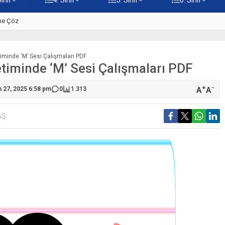
ine Çöz
5. Sınıf Hz. İsa Testi – Online
iminde ‘M’ Sesi Çalışmaları PDF
timinde ‘M’ Sesi Çalışmaları PDF
+
-
A
A
m 27, 2025 6:58 pm
0
1.313
AŞ