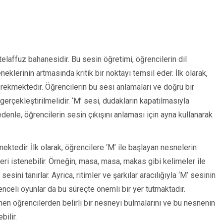
elaffuz bahanesidir. Bu sesin öğretimi, öğrencilerin dil
lerinin artmasında kritik bir noktayı temsil eder. İlk olarak,
erekmektedir. Öğrencilerin bu sesi anlamaları ve doğru bir
gerçekleştirilmelidir. ‘M’ sesi, dudakların kapatılmasıyla
edenle, öğrencilerin sesin çıkışını anlaması için ayna kullanarak
lmektedir. İlk olarak, öğrencilere ‘M’ ile başlayan nesnelerin
ri istenebilir. Örneğin, masa, masa, makas gibi kelimeler ile
sini tanırlar. Ayrıca, ritimler ve şarkılar aracılığıyla ‘M’ sesinin
enceli oyunlar da bu süreçte önemli bir yer tutmaktadır.
en öğrencilerden belirli bir nesneyi bulmalarını ve bu nesnenin
bilir.