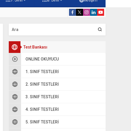
 Çöz
5. Sınıf Hz. M
Test Bankası
ONLINE OKUYUCU
1. SINIF TESTLERI
2. SINIF TESTLERI
3. SINIF TESTLERI
4. SINIF TESTLERI
5. SINIF TESTLERI