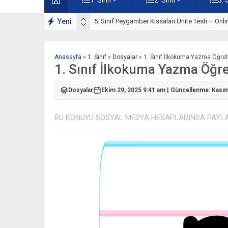
rı Çalışmaları
Yeni
5. Sınıf Peygamber Kıssaları Ünite Testi – Onl
Anasayfa
»
1. Sınıf
»
Dosyalar
»
1. Sınıf İlkokuma Yazma Öğret
1. Sınıf İlkokuma Yazma Öğre
Dosyalar
Ekim 29, 2025 9:41 am | Güncellenme: Kası
BU KONUYU SOSYAL MEDYA HESAPLARINDA PAYL