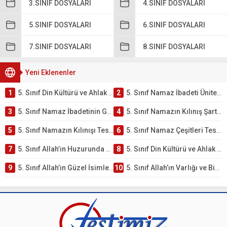
3.SINIF DOSYALARI
4.SINIF DOSYALARI
5.SINIF DOSYALARI
6.SINIF DOSYALARI
7.SINIF DOSYALARI
8.SINIF DOSYALARI
Yeni Eklenenler
1
5. Sınıf Din Kültürü ve Ahlak Bilgisi 2. Ünite: Namaz İbadeti Çalışmaları
2
5. Sınıf Namaz İbadeti Ünite Testi – Online Çöz
3
5. Sınıf Namaz İbadetinin Getirdiği Faydalar Testi
4
5. Sınıf Namazın Kılınış Şartları Testi
5
5. Sınıf Namazın Kılınışı Testi – Online Çöz
6
5. Sınıf Namaz Çeşitleri Testi – Online Çöz
7
5. Sınıf Allah’ın Huzurunda Olmak – Namaz İbadeti Testi
8
5. Sınıf Din Kültürü ve Ahlak Bilgisi 1. Ünite: Allah İnancı Çalışmaları
9
5. Sınıf Allah’ın Güzel İsimleri Testi – Online Çöz
10
5. Sınıf Allah’ın Varlığı ve Birliği Testi – Online Çöz