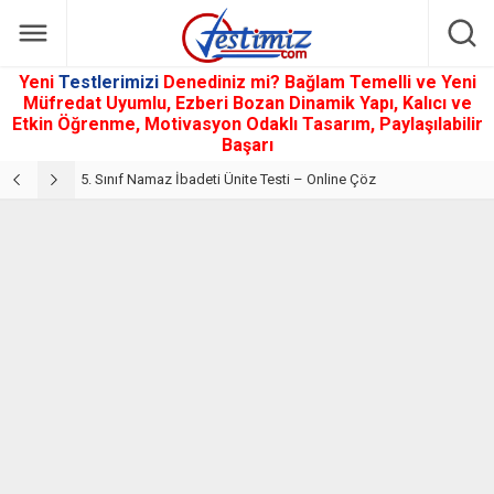
Yeni
Testlerimizi
Denediniz mi? Bağlam Temelli ve Yeni
Müfredat Uyumlu, Ezberi Bozan Dinamik Yapı, Kalıcı ve
Etkin Öğrenme, Motivasyon Odaklı Tasarım, Paylaşılabilir
Başarı
5. Sınıf Din Kültürü ve Ahlak Bilgisi 2. Ünite: Namaz İbadeti Çalışmaları
5. Sınıf Namaz İbadeti Ünite Testi – Online Çöz
5