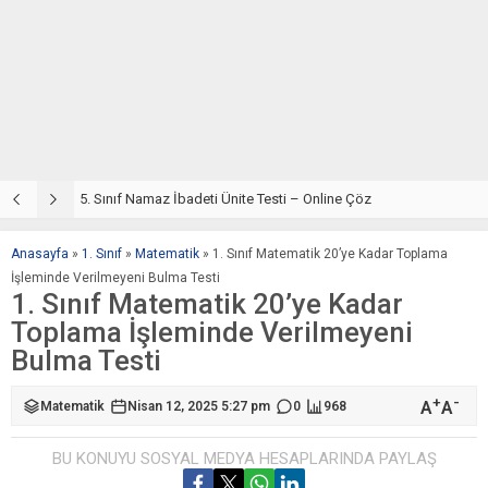
5. Sınıf Din Kültürü ve Ahlak Bilgisi 2. Ünite: Namaz İbadeti Çalışmaları
5. Sınıf Namaz İbadeti Ünite Testi – Online Çöz
5
Anasayfa
»
1. Sınıf
»
Matematik
»
1. Sınıf Matematik 20’ye Kadar Toplama
İşleminde Verilmeyeni Bulma Testi
1. Sınıf Matematik 20’ye Kadar
Toplama İşleminde Verilmeyeni
Bulma Testi
+
-
A
A
Matematik
Nisan 12, 2025 5:27 pm
0
968
BU KONUYU SOSYAL MEDYA HESAPLARINDA PAYLAŞ