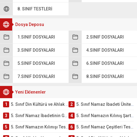
8. SINIF TESTLERI
Dosya Deposu
1.SINIF DOSYALARI
2.SINIF DOSYALARI
3.SINIF DOSYALARI
4.SINIF DOSYALARI
5.SINIF DOSYALARI
6.SINIF DOSYALARI
7.SINIF DOSYALARI
8.SINIF DOSYALARI
Yeni Eklenenler
1
5. Sınıf Din Kültürü ve Ahlak Bilgisi 2. Ünite: Namaz İbadeti Çalışmaları
2
5. Sınıf Namaz İbadeti Ünite Testi – Online Çöz
3
5. Sınıf Namaz İbadetinin Getirdiği Faydalar Testi
4
5. Sınıf Namazın Kılınış Şartları Testi
5
5. Sınıf Namazın Kılınışı Testi – Online Çöz
6
5. Sınıf Namaz Çeşitleri Testi – Online Çöz