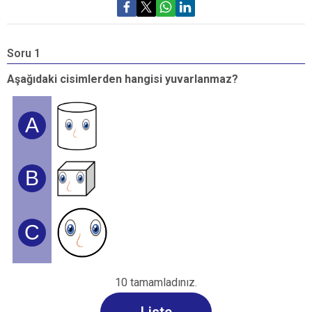
Soru 1
S
Aşağıdaki cisimlerden hangisi yuvarlanmaz?
A
A
B
C
10 tamamladınız.