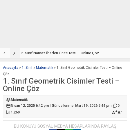
5. Sınıf Din Kültürü ve Ahlak Bilgisi 2. Ünite: Namaz İbadeti Çalışmaları
5. Sınıf Namaz İbadeti Ünite Testi – Online Çöz
5
Anasayfa
»
1. Sınıf
»
Matematik
»
1. Sınıf Geometrik Cisimler Testi – Online
Çöz
1. Sınıf Geometrik Cisimler Testi –
Online Çöz
Matematik
Nisan 12, 2025 6:42 pm | Güncellenme: Mart 19, 2026 5:44 pm
0
+
-
A
A
1.260
BU KONUYU SOSYAL MEDYA HESAPLARINDA PAYLAŞ