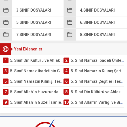
3.SINIF DOSYALARI
4.SINIF DOSYALARI
5.SINIF DOSYALARI
6.SINIF DOSYALARI
7.SINIF DOSYALARI
8.SINIF DOSYALARI
Yeni Eklenenler
1
5. Sınıf Din Kültürü ve Ahlak Bilgisi 2. Ünite: Namaz İbadeti Çalışmaları
2
5. Sınıf Namaz İbadeti Ünite Testi – Online Çöz
3
5. Sınıf Namaz İbadetinin Getirdiği Faydalar Testi
4
5. Sınıf Namazın Kılınış Şartları Testi
5
5. Sınıf Namazın Kılınışı Testi – Online Çöz
6
5. Sınıf Namaz Çeşitleri Testi – Online Çöz
7
5. Sınıf Allah’ın Huzurunda Olmak – Namaz İbadeti Testi
8
5. Sınıf Din Kültürü ve Ahlak Bilgisi 1. Ünite: Allah İnancı Çalışmaları
9
5. Sınıf Allah’ın Güzel İsimleri Testi – Online Çöz
10
5. Sınıf Allah’ın Varlığı ve Birliği Testi – Online Çöz