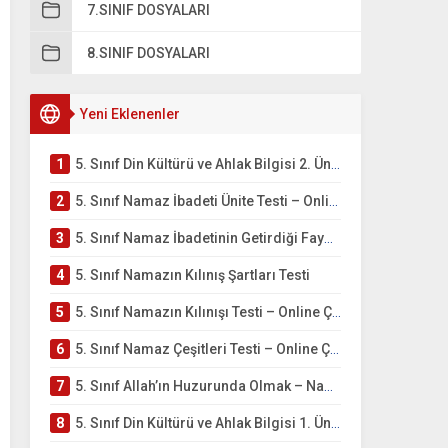
7.SINIF DOSYALARI
8.SINIF DOSYALARI
Yeni Eklenenler
1
5. Sınıf Din Kültürü ve Ahlak Bilgisi 2. Ünite: Namaz İbadeti Çalışmaları
2
5. Sınıf Namaz İbadeti Ünite Testi – Online Çöz
3
5. Sınıf Namaz İbadetinin Getirdiği Faydalar Testi
4
5. Sınıf Namazın Kılınış Şartları Testi
5
5. Sınıf Namazın Kılınışı Testi – Online Çöz
6
5. Sınıf Namaz Çeşitleri Testi – Online Çöz
7
5. Sınıf Allah’ın Huzurunda Olmak – Namaz İbadeti Testi
8
5. Sınıf Din Kültürü ve Ahlak Bilgisi 1. Ünite: Allah İnancı Çalışmaları