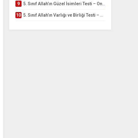
9
5. Sınıf Allah’ın Güzel İsimleri Testi – Online Çöz
10
5. Sınıf Allah’ın Varlığı ve Birliği Testi – Online Çöz