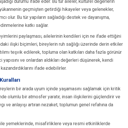
yaşadığı durumu ifade eder. Bu tür aileler, kültürel değerlerin
üyükannenin geçmişten getirdiği hikayeler veya gelenekler,
mcı olur. Bu tür yapıların sağladığı destek ve dayanışma,
dinmelerine katkı sağlar.
yimlerini paylaşması, ailelerinin kendileri için ne ifade ettiğini
aki ilişki biçimleri, bireylerin ruh sağlığı üzerinde derin etkiler
tılımı teşvik edilerek, topluma olan katkıları daha fazla görünür
yici yapısını ve onlardan aldıkları değerleri düşünerek, kendi
kazandırdıklarını ifade edebilirler.
uralları
eylerin bir arada uyum içinde yaşamasını sağlamak için kritik
de olumlu bir atmosfer yaratır, insan ilişkilerini güçlendirir ve
aygı ve anlayışı artıran nezaket, toplumun genel refahına da
aile yemeklerinde, misafirliklere veya resmi etkinliklerde