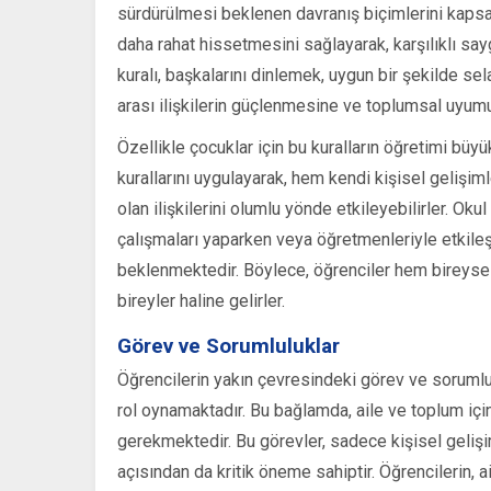
sürdürülmesi beklenen davranış biçimlerini kapsar
daha rahat hissetmesini sağlayarak, karşılıklı sa
kuralı, başkalarını dinlemek, uygun bir şekilde se
arası ilişkilerin güçlenmesine ve toplumsal uyumu
Özellikle çocuklar için bu kuralların öğretimi bü
kurallarını uygulayarak, hem kendi kişisel gelişim
olan ilişkilerini olumlu yönde etkileyebilirler. Oku
çalışmaları yaparken veya öğretmenleriyle etkile
beklenmektedir. Böylece, öğrenciler hem bireysel
bireyler haline gelirler.
Görev ve Sorumluluklar
Öğrencilerin yakın çevresindeki görev ve sorumlul
rol oynamaktadır. Bu bağlamda, aile ve toplum için
gerekmektedir. Bu görevler, sadece kişisel gelişi
açısından da kritik öneme sahiptir. Öğrencilerin, a