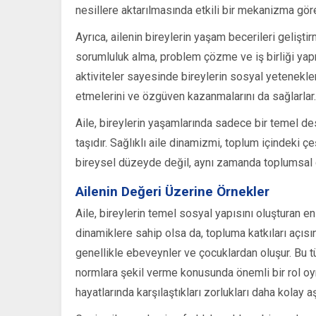
nesillere aktarılmasında etkili bir mekanizma gör
Ayrıca, ailenin bireylerin yaşam becerileri gelişt
sorumluluk alma, problem çözme ve iş birliği yapma 
aktiviteler sayesinde bireylerin sosyal yetenekler
etmelerini ve özgüven kazanmalarını da sağlarlar.
Aile, bireylerin yaşamlarında sadece bir temel d
taşıdır. Sağlıklı aile dinamizmi, toplum içindeki çeş
bireysel düzeyde değil, aynı zamanda toplumsal d
Ailenin Değeri Üzerine Örnekler
Aile, bireylerin temel sosyal yapısını oluşturan en ö
dinamiklere sahip olsa da, topluma katkıları açısı
genellikle ebeveynler ve çocuklardan oluşur. Bu tü
normlara şekil verme konusunda önemli bir rol oyn
hayatlarında karşılaştıkları zorlukları daha kolay aş