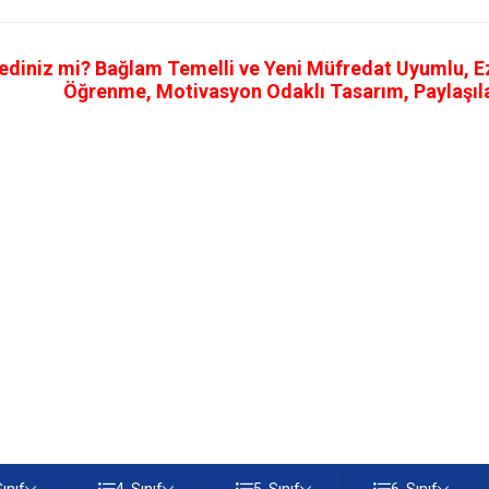
ediniz mi? Bağlam Temelli ve Yeni Müfredat Uyumlu, Ezb
Öğrenme, Motivasyon Odaklı Tasarım, Paylaşılab
Sınıf
4. Sınıf
5. Sınıf
6. Sınıf