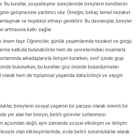
. Bu kurallar, sosyalleşme süreçlerinde bireylerin kendilerini
ygının gelişmesine yardımcı olur. Örneğin, birkaç temel nezaket
lamlaşmak ve teşekkür etmeyi gerektirir. Bu davranışlar, bireyler
n artmasına katkı sağlar.
yük önem taşır. Öğrenciler, günlük yaşamlarında nezaket ve görgü
lerine katkıda bulunabilirler hem de çevrelerindeki insanlarla
l ortamında arkadaşlarıyla iletişim kurarken, sınıf içinde grup
şimde bulunurken, bu kuralları göz önünde bulundurmaları
 olarak hem de toplumsal yaşamda daha bilinçli ve saygılı
uklar, bireylerin sosyal yaşamın bir parçası olarak önemli bir
de yer alan her bireyin, belirli görevler üstlenmesi
m açısından değil, aynı zamanda sosyal etkileşim ve iletişim
ilesiyle olan etkileşimlerinde, evde belirli sorumluluklar alarak