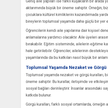
Geniş aile yapıları ise farklı kuşakların bir arada 
aktarımında büyük bir öneme sahiptir. Örneğin, b
çocuklara kültürel kimliklerini kazandırmada yardı
bireylerin toplumsal yaşamda daha güçlü bir yer e
Öğrencilerin kendi aile yapılarına dair kişisel dene
anlamalarına yardımcı olacaktır. Aile üyeleri arasınd
bırakabilir. Eğitim sisteminde, ailelerin eğitime ka
hale getirilebilir. Öğrenciler, ailelerinin destekle
yaşamlarında da bu katkıları nasıl büyük bir anlam 
Toplumsal Yaşamda Nezaket ve Görgü K
Toplumsal yaşamda nezaket ve görgü kuralları, bir
öneme sahiptir. Bu kurallar, iletişimde ve etkileşim
sosyal bağları derinleştirir. İnsanlar arasındaki s
katkıda bulunur.
Görgü kuralları, farklı sosyal ortamlarda, örneğin 