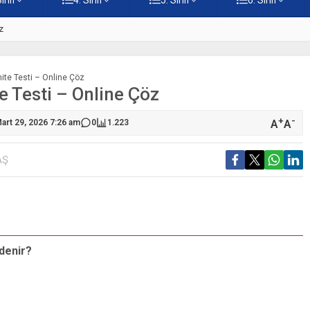
z
5. Sınıf Namaz İbadetinin Geti
nite Testi – Online Çöz
e Testi – Online Çöz
+
-
A
A
art 29, 2026 7:26 am
0
1.223
AŞ
S
 denir?
A
d