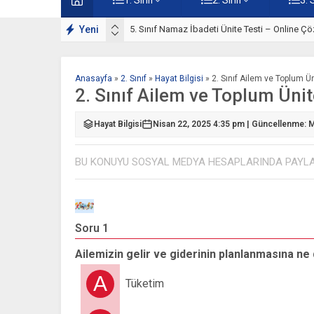
lışmaları
Yeni
5. Sınıf Namaz İbadeti Ünite Testi – Online Çö
Anasayfa
»
2. Sınıf
»
Hayat Bilgisi
»
2. Sınıf Ailem ve Toplum Ü
2. Sınıf Ailem ve Toplum Ünit
Hayat Bilgisi
Nisan 22, 2025 4:35 pm | Güncellenme: M
BU KONUYU SOSYAL MEDYA HESAPLARINDA PAYL
Soru 1
Ailemizin gelir ve giderinin planlanmasına ne
A
Tüketim