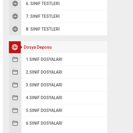
6. SINIF TESTLERI
B
Daha verimli çalışır ve başarılı oluruz.
7. SINIF TESTLERI
C
Zaman kaybetmemize neden olur.
8. SINIF TESTLERI
Dosya Deposu
1.SINIF DOSYALARI
2.SINIF DOSYALARI
3.SINIF DOSYALARI
4.SINIF DOSYALARI
5.SINIF DOSYALARI
6.SINIF DOSYALARI