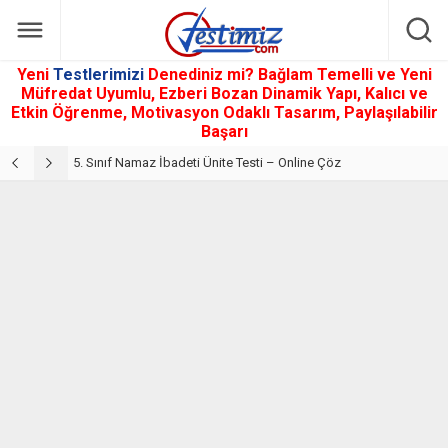
Yeni
Testlerimizi
Denediniz mi? Bağlam Temelli ve Yeni
Müfredat Uyumlu, Ezberi Bozan Dinamik Yapı, Kalıcı ve
Etkin Öğrenme, Motivasyon Odaklı Tasarım, Paylaşılabilir
Başarı
5. Sınıf Din Kültürü ve Ahlak Bilgisi 2. Ünite: Namaz İbadeti Çalışmaları
5. Sınıf Namaz İbadeti Ünite Testi – Online Çöz
5