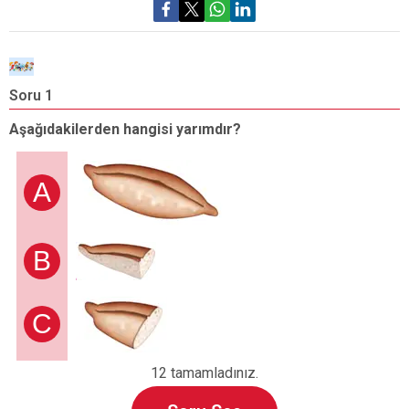
Soru 1
S
Aşağıdakilerden hangisi yarımdır?
B
A
B
C
12 tamamladınız.