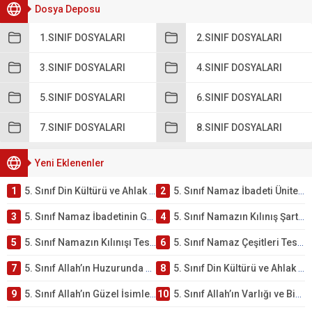
Dosya Deposu
1.SINIF DOSYALARI
2.SINIF DOSYALARI
3.SINIF DOSYALARI
4.SINIF DOSYALARI
5.SINIF DOSYALARI
6.SINIF DOSYALARI
7.SINIF DOSYALARI
8.SINIF DOSYALARI
Yeni Eklenenler
1
5. Sınıf Din Kültürü ve Ahlak Bilgisi 2. Ünite: Namaz İbadeti Çalışmaları
2
5. Sınıf Namaz İbadeti Ünite Testi – Online Çöz
3
5. Sınıf Namaz İbadetinin Getirdiği Faydalar Testi
4
5. Sınıf Namazın Kılınış Şartları Testi
5
5. Sınıf Namazın Kılınışı Testi – Online Çöz
6
5. Sınıf Namaz Çeşitleri Testi – Online Çöz
7
5. Sınıf Allah’ın Huzurunda Olmak – Namaz İbadeti Testi
8
5. Sınıf Din Kültürü ve Ahlak Bilgisi 1. Ünite: Allah İnancı Çalışmaları
9
5. Sınıf Allah’ın Güzel İsimleri Testi – Online Çöz
10
5. Sınıf Allah’ın Varlığı ve Birliği Testi – Online Çöz