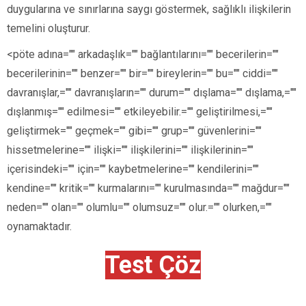
duygularına ve sınırlarına saygı göstermek, sağlıklı ilişkilerin
temelini oluşturur.
<pöte adına="" arkadaşlık="" bağlantılarını="" becerilerin=""
becerilerinin="" benzer="" bir="" bireylerin="" bu="" ciddi=""
davranışlar,="" davranışların="" durum="" dışlama="" dışlama,=""
dışlanmış="" edilmesi="" etkileyebilir.="" geliştirilmesi,=""
geliştirmek="" geçmek="" gibi="" grup="" güvenlerini=""
hissetmelerine="" ilişki="" ilişkilerini="" ilişkilerinin=""
içerisindeki="" için="" kaybetmelerine="" kendilerini=""
kendine="" kritik="" kurmalarını="" kurulmasında="" mağdur=""
neden="" olan="" olumlu="" olumsuz="" olur.="" olurken,=""
oynamaktadır.
Test Çöz