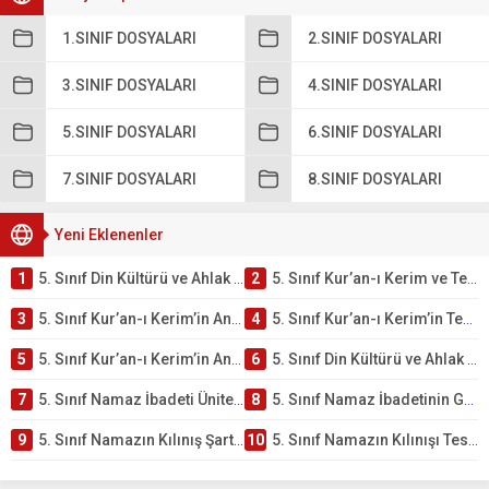
1.SINIF DOSYALARI
2.SINIF DOSYALARI
3.SINIF DOSYALARI
4.SINIF DOSYALARI
5.SINIF DOSYALARI
6.SINIF DOSYALARI
7.SINIF DOSYALARI
8.SINIF DOSYALARI
Yeni Eklenenler
1
5. Sınıf Din Kültürü ve Ahlak Bilgisi 2. Ünite: Kur’an-ı Kerim Çalışmaları
2
5. Sınıf Kur’an-ı Kerim ve Temel Özellikleri Testi – Online Çöz
3
5. Sınıf Kur’an-ı Kerim’in Ana Konuları Testi – Online Çöz
4
5. Sınıf Kur’an-ı Kerim’in Temel Özellikleri ve Önemi Testi – Online Çöz
5
5. Sınıf Kur’an-ı Kerim’in Anlamı ve Önemi Testi – Online Çöz
6
5. Sınıf Din Kültürü ve Ahlak Bilgisi 2. Ünite: Namaz İbadeti Çalışmaları
7
5. Sınıf Namaz İbadeti Ünite Testi – Online Çöz
8
5. Sınıf Namaz İbadetinin Getirdiği Faydalar Testi
9
5. Sınıf Namazın Kılınış Şartları Testi
10
5. Sınıf Namazın Kılınışı Testi – Online Çöz