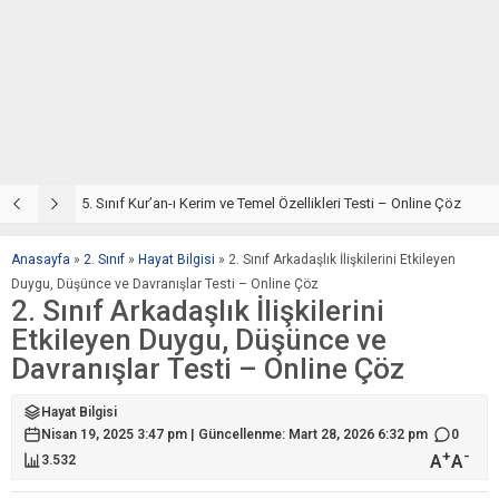
5. Sınıf Din Kültürü ve Ahlak Bilgisi 2. Ünite: Kur’an-ı Kerim Çalışmaları
5. Sınıf Kur’an-ı Kerim ve Temel Özellikleri Testi – Online Çöz
5
Anasayfa
»
2. Sınıf
»
Hayat Bilgisi
»
2. Sınıf Arkadaşlık İlişkilerini Etkileyen
Duygu, Düşünce ve Davranışlar Testi – Online Çöz
2. Sınıf Arkadaşlık İlişkilerini
Etkileyen Duygu, Düşünce ve
Davranışlar Testi – Online Çöz
Hayat Bilgisi
Nisan 19, 2025 3:47 pm | Güncellenme: Mart 28, 2026 6:32 pm
0
+
-
A
A
3.532