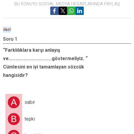
BU KONUYU SOSYAL MEDYA HESAPLARINDA PAYLAŞ
Soru 1
S
“Farklılıklara karşı anlayış
“
ve………………………………
göstermeliyiz.
“
Cümlesini en iyi tamamlayan sözcük
“
hangisidir?
h
A
sabır
B
tepki